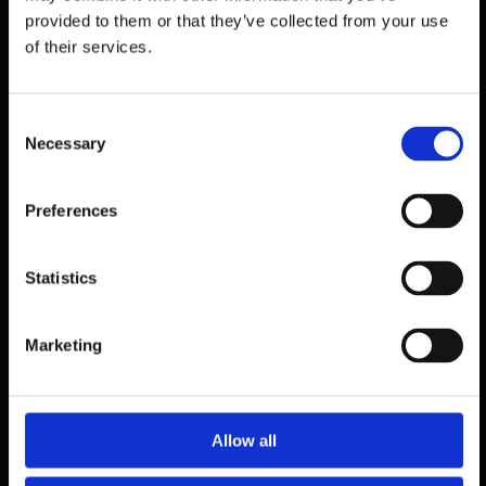
provided to them or that they’ve collected from your use
of their services.
C
Necessary
o
n
s
Preferences
e
n
PUBLIC
t
Statistics
KUNDENZÄHLER-SYSTEM
S
OPTIMIERT DEN REISEFLOW IN
e
Marketing
THAILANDS FLUGHÄFEN
l
e
September 13, 2025
c
t
Allow all
i