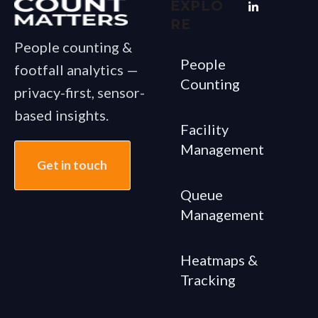
EXPLO
RE
People counting &
People
footfall analytics —
Counting
privacy-first, sensor-
based insights.
Facility
Management
Get in touch
Queue
Management
Heatmaps &
Tracking