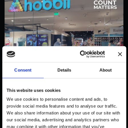
Consent
Details
About
PUBLIC
HOBBII SETZT AUF
COUNTMATTERS: KUNDENZÄHLER
This website uses cookies
& BESUCHERFREQUENZANALYSE
We use cookies to personalise content and ads, to
September 14, 2025
provide social media features and to analyse our traffic.
We also share information about your use of our site with
our social media, advertising and analytics partners who
may combine it with other information that you’ve