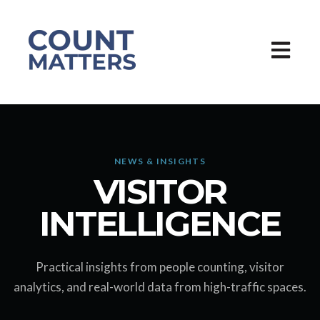
Hauptna
NEWS & INSIGHTS
VISITOR
INTELLIGENCE
Practical insights from people counting, visitor
analytics, and real-world data from high-traffic spaces.