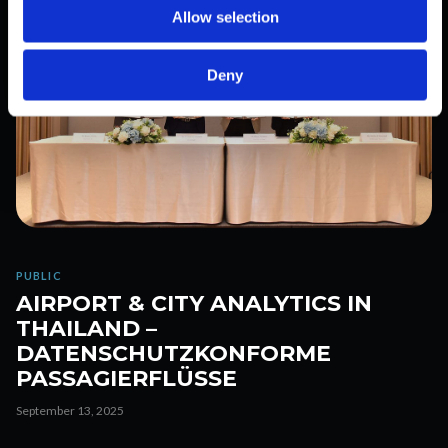
o
Allow selection
n
Deny
PUBLIC
AIRPORT & CITY ANALYTICS IN
THAILAND –
DATENSCHUTZKONFORME
PASSAGIERFLÜSSE
September 13, 2025