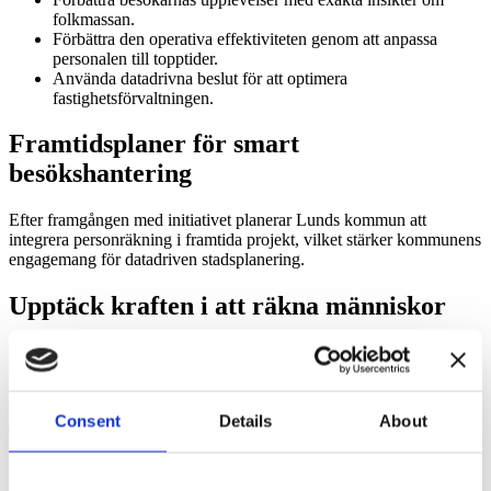
folkmassan.
Förbättra den operativa effektiviteten genom att anpassa
personalen till topptider.
Använda datadrivna beslut för att optimera
fastighetsförvaltningen.
Framtidsplaner för smart
besökshantering
Efter framgången med initiativet planerar Lunds kommun att
integrera personräkning i framtida projekt, vilket stärker kommunens
engagemang för datadriven stadsplanering.
Upptäck kraften i att räkna människor
CountMatters levererar banbrytande besöksanalys för företag och
offentliga platser.
Kontakta oss idag
för att se hur realtidsinsikter kan
förändra din verksamhet.
Consent
Details
About
Taggar:
Räkning av människor