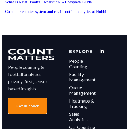
What Is Retail Footfall Analytics? A Complete Guide
Customer counter system and retail footfall analytics at Hobbii
EXPLORE
People
Counting
People counting &
footfall analytics —
Facility
Management
privacy-first, sensor-
Queue
based insights.
Management
Heatmaps &
Get in touch
Tracking
Sales
Analytics
Car Counting