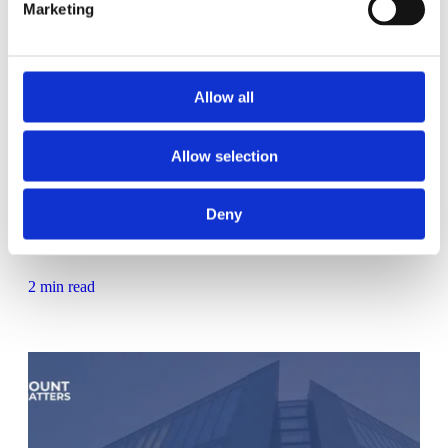
Marketing
Allow all
Allow selection
•
public
7 nov. 2025 10:34:09
Deny
Realtidsbeläggning: Trafikljussystem på 9 svenska bibliotek
2 min read