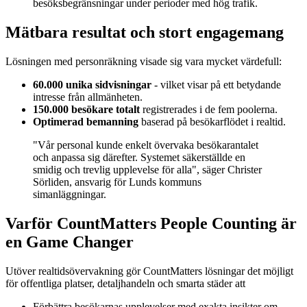
besöksbegränsningar under perioder med hög trafik.
Mätbara resultat och stort engagemang
Lösningen med personräkning visade sig vara mycket värdefull:
60.000 unika sidvisningar
- vilket visar på ett betydande
intresse från allmänheten.
150.000 besökare totalt
registrerades i de fem poolerna.
Optimerad bemanning
baserad på besökarflödet i realtid.
"Vår personal kunde enkelt övervaka besökarantalet
och anpassa sig därefter. Systemet säkerställde en
smidig och trevlig upplevelse för alla", säger Christer
Sörliden, ansvarig för Lunds kommuns
simanläggningar.
Varför CountMatters People Counting är
en Game Changer
Utöver realtidsövervakning gör CountMatters lösningar det möjligt
för offentliga platser, detaljhandeln och smarta städer att
Förbättra besökarnas upplevelser med exakta insikter om