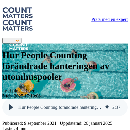
Prata med en expert
Hur People Counting
förändrade hanteringen av
utomhuspooler
by
Hjalmar Brage
5 feb. 2025 17:10:06
Hur People Counting förändrade hanteringen av utomhuspooler
2
:
37
Publicerad:
9 september 2021
| Uppdaterad:
26 januari 2025
|
Lästid: 4 min