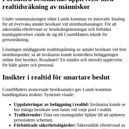
realtidsräkning av människor
Under sommarsäsongen sökte Lunds kommun en innovativ lösning
för att övervaka antalet besökare vid utomhusbassänger. För att
säkerställa efterlevnad av besöksbegränsningar och förbättra
kundupplevelsen vände de sig till CountMatters teknik för
personräkning.
Lösningen möjliggjorde realtidsspårning av antalet besökare vid fem
utomhuspooler, så att invånarna kunde kontrollera beläggningen
online före besöket. Resultatet? En sömlös och stressfri upplevelse
för både gäster och personal.
Insikter i realtid för smartare beslut
CountMatters avancerade besöksanalys gav Lunds kommun
handlingsbara insikter. Systemet visade:
Uppdateringar av beläggning i realtid:
Invånarna kunde se
hur många besökare som fanns vid varje pool i realtid.
Trafiktrender:
Data om rusningstider hjälpte till att optimera
personalens scheman.
Förbättrade säkerhetsåtgärder:
Säkerställde efterlevnad av