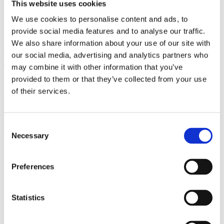
Beläggning i realtid
This website uses cookies
Smarta städer
We use cookies to personalise content and ads, to
Dela denna artikel:
provide social media features and to analyse our traffic.
We also share information about your use of our site with
Facebook
|
Twitter
|
LinkedIn
our social media, advertising and analytics partners who
may combine it with other information that you’ve
Tags:
provided to them or that they’ve collected from your use
public,
people counter,
See All,
outdoor pool,
All Posts,
IMAS web
of their services.
portal Xperio,
complete people counting system,
xovis3d,
Visitor
data in cities: Miniseries, part 3,
From Neglected Data to Vital KPI:
Bærum's Senior C,
Visitor data in cities: Miniseries, part 4,
Hjalmar
Brage,
Contact us and we will tell you more.,
Real-time Occupancy,
Consent
retail
Necessary
Selection
Post by
Hjalmar Brage
5 feb. 2025 17:10:06
Preferences
Statistics
Related Articles