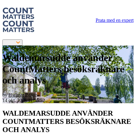
Prata med en expert
Waldemarsudde använder
CountMatters besöksräknare
och analys
by
Hjalmar Brage
14 okt. 2025 12:55:52
WALDEMARSUDDE ANVÄNDER
COUNTMATTERS BESÖKSRÄKNARE
OCH ANALYS