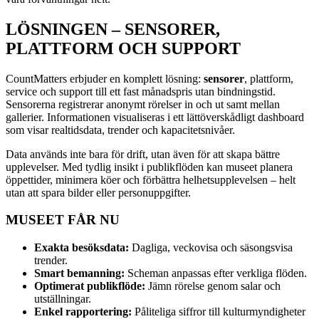
LÖSNINGEN – SENSORER,
PLATTFORM OCH SUPPORT
CountMatters erbjuder en komplett lösning:
sensorer
, plattform,
service och support till ett fast månadspris utan bindningstid.
Sensorerna registrerar anonymt rörelser in och ut samt mellan
gallerier. Informationen visualiseras i ett lättöverskådligt dashboard
som visar realtidsdata, trender och kapacitetsnivåer.
Data används inte bara för drift, utan även för att skapa bättre
upplevelser. Med tydlig insikt i publikflöden kan museet planera
öppettider, minimera köer och förbättra helhetsupplevelsen – helt
utan att spara bilder eller personuppgifter.
MUSEET FÅR NU
Exakta besöksdata:
Dagliga, veckovisa och säsongsvisa
trender.
Smart bemanning:
Scheman anpassas efter verkliga flöden.
Optimerat publikflöde:
Jämn rörelse genom salar och
utställningar.
Enkel rapportering:
Påliteliga siffror till kulturmyndigheter