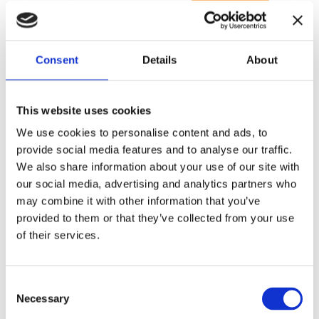
Consent
Details
About
This website uses cookies
We use cookies to personalise content and ads, to
provide social media features and to analyse our traffic.
Dwell Time Impact
We also share information about your use of our site with
How small changes in dwell time can affect commercial
our social media, advertising and analytics partners who
outcomes.
may combine it with other information that you’ve
provided to them or that they’ve collected from your use
of their services.
Consent
Necessary
Selection