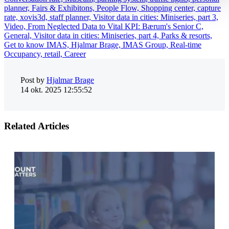
planner,
Fairs & Exhibitons,
People Flow,
Shopping center,
capture
rate,
xovis3d,
staff planner,
Visitor data in cities: Miniseries, part 3,
Video,
From Neglected Data to Vital KPI: Bærum's Senior C,
General,
Visitor data in cities: Miniseries, part 4,
Parks & resorts,
Get to know IMAS,
Hjalmar Brage,
IMAS Group,
Real-time
Occupancy,
retail,
Career
Post by
Hjalmar Brage
14 okt. 2025 12:55:52
Related Articles