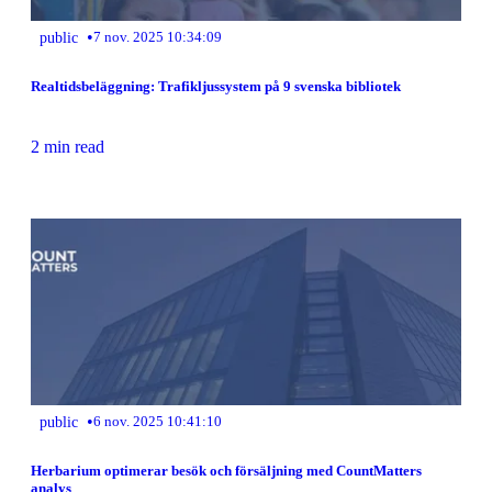
•
public
7 nov. 2025 10:34:09
Realtidsbeläggning: Trafikljussystem på 9 svenska bibliotek
2 min read
•
public
6 nov. 2025 10:41:10
Herbarium optimerar besök och försäljning med CountMatters
analys