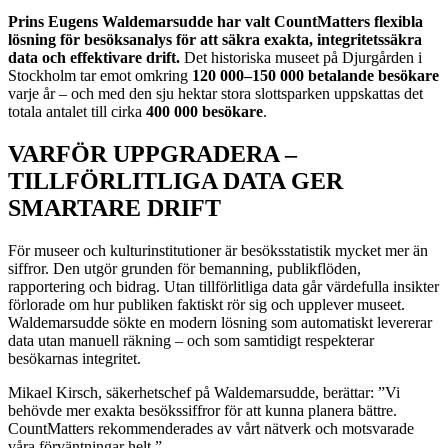
Prins Eugens Waldemarsudde har valt CountMatters flexibla
lösning för besöksanalys för att säkra exakta, integritetssäkra
data och effektivare drift.
Det historiska museet på Djurgården i
Stockholm tar emot omkring
120 000–150 000 betalande besökare
varje år – och med den sju hektar stora slottsparken uppskattas det
totala antalet till cirka
400 000 besökare
.
VARFÖR UPPGRADERA –
TILLFÖRLITLIGA DATA GER
SMARTARE DRIFT
För museer och kulturinstitutioner är besöksstatistik mycket mer än
siffror. Den utgör grunden för bemanning, publikflöden,
rapportering och bidrag. Utan tillförlitliga data går värdefulla insikter
förlorade om hur publiken faktiskt rör sig och upplever museet.
Waldemarsudde sökte en modern lösning som automatiskt levererar
data utan manuell räkning – och som samtidigt respekterar
besökarnas integritet.
Mikael Kirsch, säkerhetschef på Waldemarsudde, berättar:
Vi
behövde mer exakta besökssiffror för att kunna planera bättre.
CountMatters rekommenderades av vårt nätverk och motsvarade
våra förväntningar helt.