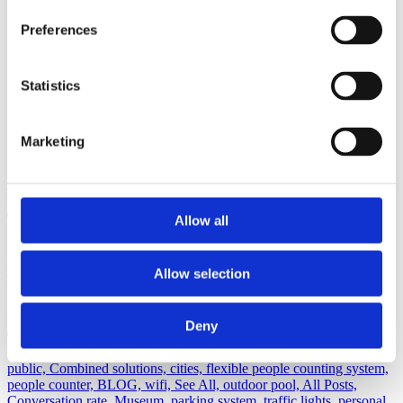
Preferences
Statistics
Marketing
REDO ATT SE ERA BESÖKSDATA
TYDLIGARE?
Allow all
CountMatters hjälper museer, gallerier och offentliga miljöer att
Allow selection
omvandla besöksdata till smartare beslut – utan att kompromissa
med integriteten. Resultatet: effektiv drift, nöjdare besökare och
långsiktig hållbarhet.
Deny
Tags:
public,
Combined solutions,
cities,
flexible people counting system,
people counter,
BLOG,
wifi,
See All,
outdoor pool,
All Posts,
Conversation rate,
Museum,
parking system,
traffic lights,
personal