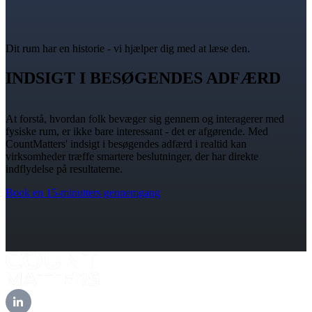
Dit rum har en historie - vi hjælper dig med at læse den.
INDSIGT I BESØGENDES ADFÆRD
At forstå, hvordan folk bevæger sig gennem og interagerer med
fysiske rum, er ikke bare interessant - det er afgørende. Med
CountMatters' indsigt i besøgendes adfærd i realtid kan
virksomheder træffe smartere beslutninger, der har direkte
indflydelse på resultaterne.
Book en 15-minutters gennemgang