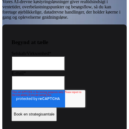
Vores AI-drevne køstyringsløsninger giver realtidsindsigt i
ventetider, overbelastningspunkter og besøgsflow, så du kan
foretage øjeblikkelige, datadrevne handlinger, der holder køerne i
gang og oplevelserne gnidningsløse.
Begynd at tælle
Selskab/Virksomhed
*
E-mail
*