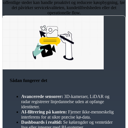
offentlige steder kan handle proaktivt og reducere køopbygning, før
det påvirker servicekvaliteten, kundetilfredsheden eller det
operationelle flow.
Sådan fungerer det
Avancerede sensorer:
3D-kameraer, LiDAR og
radar registrerer linjedannelse uden at opfange
identiteter.
AI-filtrering på kanten:
Fjerner ikke-menneskelig
interferens for at sikre præcise kø-data.
Dashboards i realtid:
Se kølængder og ventetider
live eller integrer med BI-systemer.