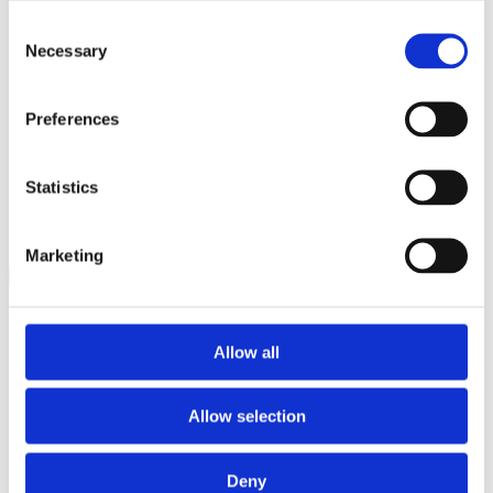
Indsigt i varmekort:
Spot vedvarende flaskehalse og
Consent
redesign layoutet i overensstemmelse hermed.
Necessary
Selection
Metrikker for ventetid:
Forstå, hvor længe
besøgende står i kø for at finjustere
servicehastigheden.
Preferences
Flow-mønstre:
Visualiser, hvordan besøgende
kommer ind i, navigerer i og forlader køzoner.
Statistics
Historiske kø-tendenser:
Analyser mønstre over tid
for at forudsige spidsbelastningsperioder.
Marketing
Allow all
Allow selection
Deny