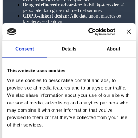
Brugerdefinerede advarsler:
Indstil kø-tærskler, så
personalet kan gribe ind med det samme.
GDPR-sikkert design:
Alle data anonymiseres og
krypteres ved kilden.
Consent
Details
About
This website uses cookies
We use cookies to personalise content and ads, to
provide social media features and to analyse our traffic.
We also share information about your use of our site with
our social media, advertising and analytics partners who
Hvad du ser
may combine it with other information that you’ve
provided to them or that they’ve collected from your use
Overvågning af køer:
Følg med i, hvor mange der
of their services.
venter i hver kø i realtid.