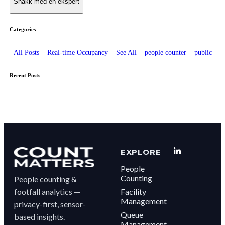
Categories
All Posts
Real-time Occupancy
See All
people counter
public
Recent Posts
EXPLORE
People
Counting
People counting &
footfall analytics —
Facility
Management
privacy-first, sensor-
Queue
based insights.
Management