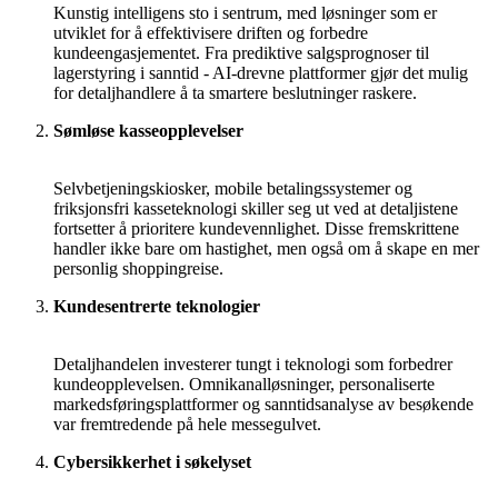
Kunstig intelligens sto i sentrum, med løsninger som er
utviklet for å effektivisere driften og forbedre
kundeengasjementet. Fra prediktive salgsprognoser til
lagerstyring i sanntid - AI-drevne plattformer gjør det mulig
for detaljhandlere å ta smartere beslutninger raskere.
Sømløse kasseopplevelser
Selvbetjeningskiosker, mobile betalingssystemer og
friksjonsfri kasseteknologi skiller seg ut ved at detaljistene
fortsetter å prioritere kundevennlighet. Disse fremskrittene
handler ikke bare om hastighet, men også om å skape en mer
personlig shoppingreise.
Kundesentrerte teknologier
Detaljhandelen investerer tungt i teknologi som forbedrer
kundeopplevelsen. Omnikanalløsninger, personaliserte
markedsføringsplattformer og sanntidsanalyse av besøkende
var fremtredende på hele messegulvet.
Cybersikkerhet i søkelyset