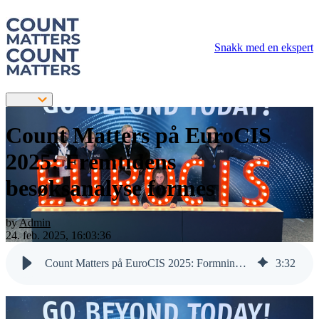
Snakk med en ekspert
Count Matters på EuroCIS
2025: Fremtidens
besøksanalyse formes
by
Admin
24. feb. 2025, 16:03:36
Count Matters på EuroCIS 2025: Formning av fremtiden for besøksanalyse
3
:
32