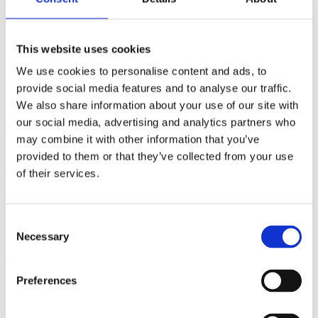
Teamet vårt viste hvordan plattformen vår leverer over 95 %
nøyaktighet i telling av fottrafikk, noe som gjør det mulig for
forhandlere å
This website uses cookies
Optimalisere bemanningen basert på topptider.
Forbedre butikkoppsettet for å forbedre kundeflyten.
We use cookies to personalise content and ads, to
Måle effektiviteten av markedsføringskampanjer ved hjelp av
provide social media features and to analyse our traffic.
trender i trafikken.
We also share information about your use of our site with
I tillegg understreket diskusjoner med partnere og potensielle
our social media, advertising and analytics partners who
samarbeidspartnere det økende behovet for GDPR-kompatibel,
may combine it with other information that you’ve
toppmontert sensorteknologi som et alternativ til CCTV-baserte
telleløsninger.
provided to them or that they’ve collected from your use
of their services.
Se fremover: Fra innsikt til handling
EuroCIS 2025 var mer enn bare en utstilling - det var et bevis på
Consent
hvordan teknologi fortsetter å styrke detaljhandelen i et dynamisk
Necessary
Selection
marked. Etter hvert som detaljhandelslandskapet utvikler seg, er
CountMatters fortsatt opptatt av å levere nøyaktig og pålitelig innsikt
som fører til smartere beslutninger og bedre kundeopplevelser.
Preferences
Vi er spente på hva som kommer til å skje fremover, og ser frem til å
fortsette samtalene som ble satt i gang på EuroCIS. Hvis du ønsker å