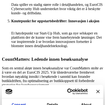
Data spiller en stadig større rolle i detaljhandelen, og EuroCIS
Cybersecurity Hub understreket hvor viktig det er å beskytte
kunde- og driftsdata.
Knutepunkt for oppstartsbedrifter: Innovasjon i aksjon
Et høydepunkt var Start-Up Hub, som ga nye selskaper en
plattform der de kunne vise frem banebrytende løsninger. Det
var inspirerende å se hvordan innovasjonen fortsetter å
blomstre innen detaljhandelsteknologi.
CountMatters: Ledende innen besøksanalyse
Som en sentral aktør innen besøksanalyse var CountMatters stolte av
å være en del av EuroCIS 2025. Vår tilstedeværelse fremhevet
hvordan nøyaktig innsikt i besøkende i sanntid kan forandre
butikkdriften, fra optimalisering av butikkoppsett til forbedrede
strategier for kundeengasjement.
Vi kom i kontakt med bransjeledere, forhandlere og
teknologipartnere, og diskuterte hvordan CountMatters' løsninger
hjelper virksomheter med å ta datadrevne beslutninger med trygghet.
Consent
Details
About