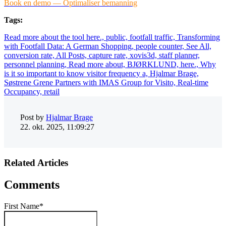
Book en demo — Optimaliser bemanning
Tags:
Read more about the tool here.,
public,
footfall traffic,
Transforming
with Footfall Data: A German Shopping,
people counter,
See All,
conversion rate,
All Posts,
capture rate,
xovis3d,
staff planner,
personnel planning,
Read more about,
BJØRKLUND,
here.,
Why
is it so important to know visitor frequency a,
Hjalmar Brage,
Søstrene Grene Partners with IMAS Group for Visito,
Real-time
Occupancy,
retail
Post by
Hjalmar Brage
22. okt. 2025, 11:09:27
Related Articles
Comments
First Name
*