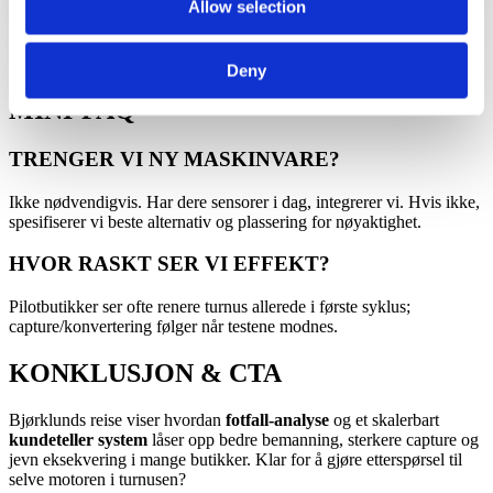
Allow selection
Deny
MINI-FAQ
TRENGER VI NY MASKINVARE?
Ikke nødvendigvis. Har dere sensorer i dag, integrerer vi. Hvis ikke,
spesifiserer vi beste alternativ og plassering for nøyaktighet.
HVOR RASKT SER VI EFFEKT?
Pilotbutikker ser ofte renere turnus allerede i første syklus;
capture/konvertering følger når testene modnes.
KONKLUSJON & CTA
Bjørklunds reise viser hvordan
fotfall-analyse
og et skalerbart
kundeteller system
låser opp bedre bemanning, sterkere capture og
jevn eksekvering i mange butikker. Klar for å gjøre etterspørsel til
selve motoren i turnusen?