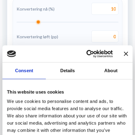
Konvertering nå (%)
Konvertering løft (pp)
--
Ny konverteringsrate
0%
Consent
Details
About
Snittbon / Verdi per besøk
This website uses cookies
We use cookies to personalise content and ads, to
provide social media features and to analyse our traffic.
We also share information about your use of our site with
RESULTATER PER MÅNED
our social media, advertising and analytics partners who
may combine it with other information that you’ve
ØKT OMSETNING (MND)