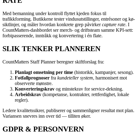
RATE
Med bemanning under kontroll flyttet kjeden fokus til
trafikkforming. Butikkene tester vindusutstillinger, entrésoner og kø-
siktlinjer, og måler hvordan konkrete grep påvirker
capture rate
. I
CountMatters-dashbordet ser merch- og driftsteam samme KPI-sett:
forbipasserende, inntråkk og konvertering i én flate.
SLIK TENKER PLANNEREN
CountMatters Staff Planner beregner skiftforslag fra:
Planlagt omsetning per time
(historikk, kampanjer, sesong).
Fotfallprognoser
fra
kundeteller system
, harmonisert mot
observerte mønstre.
Konverteringskrav
og minstekrav for service-dekning.
Arbeidskrav
(kompetanse, kontrakter, rettferdighet, lokale
regler).
Ledere kvalitetssikrer, publiserer og sammenligner resultat mot plan.
Variansen snevres inn over tid — tilliten øker.
GDPR & PERSONVERN