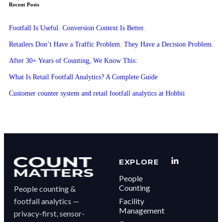
Recent Posts
Footfall Is Useful. Conversion Context Is Better.
Retailers Don’t Have a Traffic Problem. They Have a Decision Problem.
After 30+ Years of Counting, We Know This:
What Is Retail Footfall Analytics? A Complete Guide
Customer counter system and retail footfall analytics at Hobbii
EXPLORE
People
Counting
People counting &
footfall analytics —
Facility
Management
privacy-first, sensor-