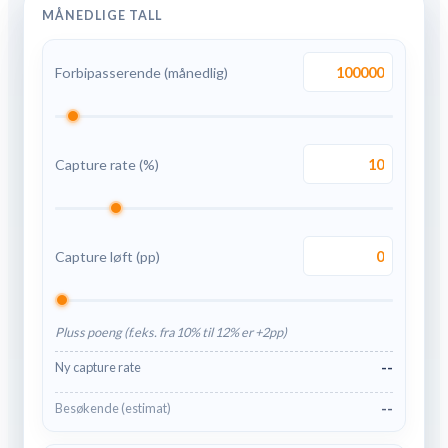
MÅNEDLIGE TALL
Forbipasserende (månedlig)
Capture rate (%)
Capture løft (pp)
Pluss poeng (f.eks. fra 10% til 12% er +2pp)
--
Ny capture rate
--
Besøkende (estimat)