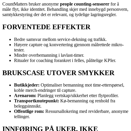
CountMatters bruker anonyme
people counting-sensorer
for å
måle flyt, ikke identitet. Behandling skjer med innebygd personvern,
samtykkestyring der det er relevant, og tydelige lagringsregler.
FORVENTEDE EFFEKTER
Bedre samsvar mellom service-dekning og trafikk.
Høyere capture og konvertering gjennom målrettede mikro-
tester.
Mindre overbemanning i lavlast-timer.
Ritualer for coaching forankret i felles, pålitelige KPIer.
BRUKSCASE UTOVER SMYKKER
Butikkjeder:
Optimaliser bemanning mot time-etterspørsel,
koble merch-endringer til capture.
Arenarom:
Planlegg vertskap/sikkerhet etter flytprofiler.
Transportknutepunkt:
Kø-bemanning og renhold fra
beleggsinnsikt.
Offentlige rom:
Ressursallokering med reviderbare, anonyme
tellinger.
INNFØRING PÅ UKER, IKKE