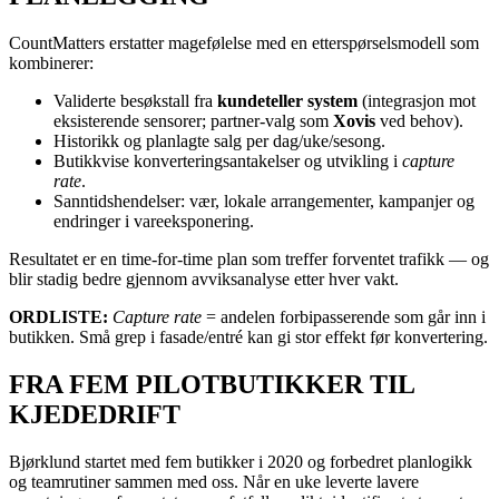
CountMatters erstatter magefølelse med en etterspørselsmodell som
kombinerer:
Validerte besøkstall fra
kundeteller system
(integrasjon mot
eksisterende sensorer; partner-valg som
Xovis
ved behov).
Historikk og planlagte salg per dag/uke/sesong.
Butikkvise konverteringsantakelser og utvikling i
capture
rate
.
Sanntidshendelser: vær, lokale arrangementer, kampanjer og
endringer i vareeksponering.
Resultatet er en time-for-time plan som treffer forventet trafikk — og
blir stadig bedre gjennom avviksanalyse etter hver vakt.
ORDLISTE:
Capture rate
= andelen forbipasserende som går inn i
butikken. Små grep i fasade/entré kan gi stor effekt før konvertering.
FRA FEM PILOTBUTIKKER TIL
KJEDEDRIFT
Bjørklund startet med fem butikker i 2020 og forbedret planlogikk
og teamrutiner sammen med oss. Når en uke leverte lavere