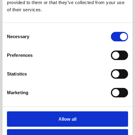
0
Ekstra ordrer (mnd)
provided to them or that they’ve collected from your use
of their services.
ORDRER / MND
Consent
Nåsituasjon
Necessary
Selection
Nytt nivå
Preferences
OMSETNING / MND
Nåsituasjon
Nytt nivå
Statistics
Fra data til handling
Marketing
Små justeringer i butikkeksponering og bemanning kan øke
capture rate og konvertering betraktelig.
Forbehold: Beregningene er hypotetiske og ikke en garanti for
Allow all
resultater.