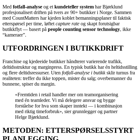
Med
fotfall-analyse
og et
kundeteller system
har Bjørklund
profesjonalisert driften på tvers av 90+ butikker i Norge. Sammen
med CountMatters har kjeden koblet bemanningsplaner til faktisk
etterspørsel per time, løftet
capture rate
og skapt forutsigbar
butikkflyt — basert på
people counting sensor technology
, ikke
“kameraer”.
UTFORDRINGEN I BUTIKKDRIFT
Franchise og kjedeeide butikker håndterer varierende trafikk,
deltidsstruktur og marginpress. En typisk butikk har én heltidsstilling
og flere deltidsressurser. Uten
fotfall-analyse i butikk
sklir turnus fra
realiteten: treffer du ikke toppen, mister du salg; overbemanner du
bunnene, spiser du margin.
«Fremtiden i retail handler mer om teamorganisering
med én teamleder. Vi må delegere ansvar og bygge
forståelse for hva som skaper inntekt — i kombinasjon
med riktig timeforbruk», sier grunnlegger og partner
Helge Bjørklund.
METODEN: ETTERSPØRSELSSTYRT
PLANLEGGING