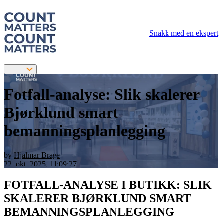
Snakk med en ekspert
Fotfall-analyse: Slik skalerer
Bjørklund smart
bemanningsplanlegging
by
Hjalmar Brage
22. okt. 2025, 11:09:27
FOTFALL-ANALYSE I BUTIKK: SLIK
SKALERER BJØRKLUND SMART
BEMANNINGSPLANLEGGING