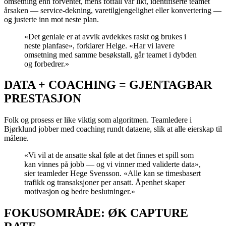
omsetning enn forventet, mens fotfall var likt, identifiserte teamet
årsaken — service-dekning, varetilgjengelighet eller konvertering —
og justerte inn mot neste plan.
«Det geniale er at avvik avdekkes raskt og brukes i
neste planfase», forklarer Helge. «Har vi lavere
omsetning med samme besøkstall, går teamet i dybden
og forbedrer.»
DATA + COACHING = GJENTAGBAR
PRESTASJON
Folk og prosess er like viktig som algoritmen. Teamledere i
Bjørklund jobber med coaching rundt dataene, slik at alle eierskap til
målene.
«Vi vil at de ansatte skal føle at det finnes et spill som
kan vinnes på jobb — og vi vinner med validerte data»,
sier teamleder Hege Svensson. «Alle kan se timesbasert
trafikk og transaksjoner per ansatt. Åpenhet skaper
motivasjon og bedre beslutninger.»
FOKUSOMRÅDE: ØK CAPTURE