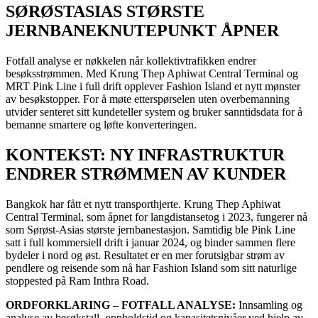
SØRØSTASIAS STØRSTE
JERNBANEKNUTEPUNKT ÅPNER
Fotfall analyse er nøkkelen når kollektivtrafikken endrer
besøksstrømmen. Med Krung Thep Aphiwat Central Terminal og
MRT Pink Line i full drift opplever Fashion Island et nytt mønster
av besøkstopper. For å møte etterspørselen uten overbemanning
utvider senteret sitt kundeteller system og bruker sanntidsdata for å
bemanne smartere og løfte konverteringen.
KONTEKST: NY INFRASTRUKTUR
ENDRER STRØMMEN AV KUNDER
Bangkok har fått et nytt transporthjerte. Krung Thep Aphiwat
Central Terminal, som åpnet for langdistansetog i 2023, fungerer nå
som Sørøst-Asias største jernbanestasjon. Samtidig ble Pink Line
satt i full kommersiell drift i januar 2024, og binder sammen flere
bydeler i nord og øst. Resultatet er en mer forutsigbar strøm av
pendlere og reisende som nå har Fashion Island som sitt naturlige
stoppested på Ram Inthra Road.
ORDFORKLARING – FOTFALL ANALYSE:
Innsamling og
analyse av besøkstall, oppholdstid og kapasitetsnivåer ved hjelp av