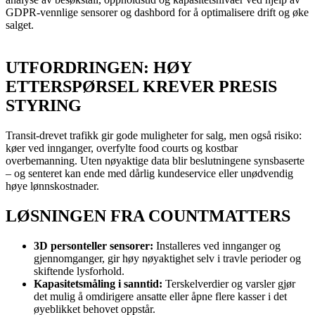
GDPR-vennlige sensorer og dashbord for å optimalisere drift og øke
salget.
UTFORDRINGEN: HØY
ETTERSPØRSEL KREVER PRESIS
STYRING
Transit-drevet trafikk gir gode muligheter for salg, men også risiko:
køer ved innganger, overfylte food courts og kostbar
overbemanning. Uten nøyaktige data blir beslutningene synsbaserte
– og senteret kan ende med dårlig kundeservice eller unødvendig
høye lønnskostnader.
LØSNINGEN FRA COUNTMATTERS
3D personteller sensorer:
Installeres ved innganger og
gjennomganger, gir høy nøyaktighet selv i travle perioder og
skiftende lysforhold.
Kapasitetsmåling i sanntid:
Terskelverdier og varsler gjør
det mulig å omdirigere ansatte eller åpne flere kasser i det
øyeblikket behovet oppstår.