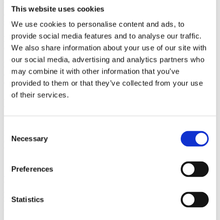
Er dette GDPR-kompatibelt?
Ja. Vi bruker anonymiserte,
This website uses cookies
aggregerte data uten biometrisk identifikasjon, og følger tydelige
rutiner for datalagring.
We use cookies to personalise content and ads, to
provide social media features and to analyse our traffic.
Kan vi se data i sanntid?
Ja, dashbordet gir live kapasitetsvisning
We also share information about your use of our site with
og sender varsler ved overbelastning.
our social media, advertising and analytics partners who
Hva hvis leietakere har ulike kassesystemer?
Vi integrerer på
may combine it with other information that you’ve
aggregerte summer – du får likevel konverteringstall uten å endre
deres POS-løsning.
provided to them or that they’ve collected from your use
of their services.
KONKLUSJON
Når jernbanen bringer nye kundestrømmer til døren, gjør Fashion
Consent
Island et smart trekk. Med kundeteller system og fotfall analyse fra
Necessary
Selection
CountMatters får de kontroll på besøksstrømmen, optimal
bemanning og økt konvertering.
Preferences
Snakk med en Rådgiver — Øk Konverteringen
Kilder
: AP News – Åpningen av Bangkoks nye togterminal (2023).
Statistics
Wikipedia – Krung Thep Aphiwat Central Terminal (2025).
Wikipedia – Pink Line (Bangkok) (2025). Fashion Island – Grand