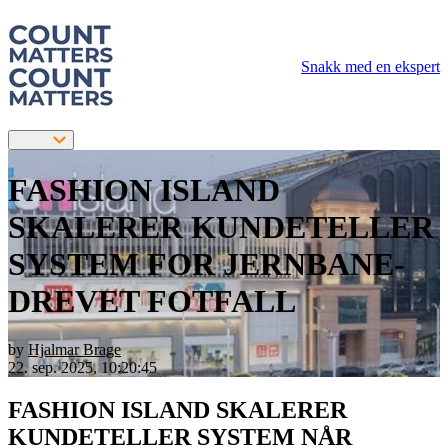
Snakk med en ekspert
FASHION ISLAND
SKALERER KUNDETELLER
SYSTEM FOR JERNBANE-
DREVET FOTFALL
by
Hjalmar Brage
22. sep. 2025, 10:20:45
FASHION ISLAND SKALERER
KUNDETELLER SYSTEM NÅR