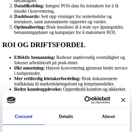
nøyaktighet.
Datatilkobling:
Integrer POS-data fra leietakere for å få
innsikt i konvertering.
Dashboards:
Sett opp visninger for senterledelse og
leietakere, samt automatiserte rapporter og varsler.
Optimalisering:
Bruk innsikten til å teste nye åpningstider,
bemanningsplaner og kampanjer for å maksimere ROI.
ROI OG DRIFTSFORDEL
Effektiv bemanning:
Reduser unødvendig overtallighet og
fokuser arbeidskraft på peak-timer.
Økt omsetning:
Høyere konvertering gjennom bedre service
i rushperioder.
Mer rettferdig leietakerfordeling:
Bruk dokumenterte
trafikkdata til markedsføringsfond og leieprismodeller.
Bedre kundeopplevelse:
Oppretthold komfort og sikkerhet
ved å styre besøksstrømmer proaktivt.
MINI-FAQ
Consent
Details
About
Hvor nøyaktige er sensorene?
Moderne 3D sensorer gir svært høy
nøyaktighet, og kan verifiseres med testtellinger i felt.