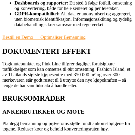
Dashboards og rapporter:
Ett sted å følge fotfall, omsetning
og konvertering, både for hele senteret og per leietaker.
GDPR-kompatibilitet:
All data er anonymisert og aggregert,
uten biometrisk identifikasjon. Informasjonsskilting og tydelig
databehandling sikrer samsvar med regelverket.
Bestill en Demo — Optimaliser Bemanning
DOKUMENTERT EFFEKT
Togknutepunktet og Pink Line tilfører daglige, forutsigbare
trafikkbølger som kan omsettes til økt omsetning. Fashion Island, et
av Thailands største kjøpesentre med 350 000 m² og over 300
merkevarer, står godt rustet til å utnytte den nye kjøpekraften – så
lenge de har sanntidsdata å handle etter.
BRUKSOMRÅDER
ANKERBUTIKKER OG MOTE
Planlegg bemanning og prøveroms-støtte rundt ankomstbølgene fra
togene. Reduser køer og behold konverteringsraten høy.