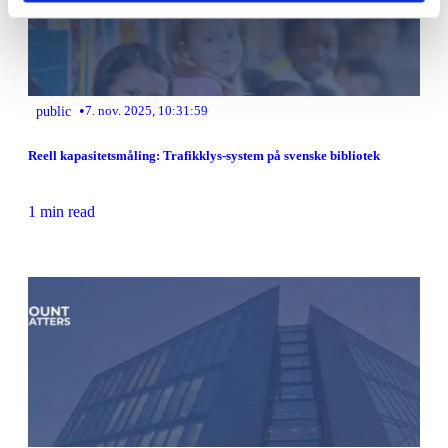
•
public
7. nov. 2025, 10:31:59
Reell kapasitetsmåling: Trafikklys-system på svenske bibliotek
1 min read