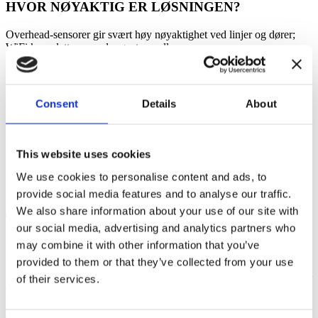
HVOR NØYAKTIG ER LØSNINGEN?
Overhead-sensorer gir svært høy nøyaktighet ved linjer og dører;
WiFi kompletterer med mønstre mellom soner.
LAGRER DERE BILDER ELLER PII?
Nei. Data er aggregert og anonymisert. Ingen bilder lagres.
Consent
Details
About
HVOR RASKT SER VI RESULTATER?
This website uses cookies
Dashbord oppdateres fortløpende, slik at arrangementseffekt og
trender kan vurderes samme dag og uke-over-uke.
We use cookies to personalise content and ads, to
provide social media features and to analyse our traffic.
KONKLUSJON: ÅPENHET BYGGER
We also share information about your use of our site with
TILLIT
our social media, advertising and analytics partners who
may combine it with other information that you’ve
Ved å kombinere WiFi-tilstedeværelse med personteller-sensorer
provided to them or that they’ve collected from your use
gjør Grindsted beslutninger målbare og etterprøvbare. Slik kan byen
vise hva som virker, finjustere raskere og skape bedre opplevelser —
of their services.
data-først, personvern-først.
Book en demo — Optimaliser byrom