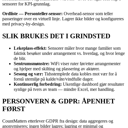
sensorer for KPI-grunnlag.
Ordliste — Personteller-sensor:
Overhead-sensor som teller
passeringer over en virtuell linje. Lagrer ikke bilder og konfigureres
med privacy-by-design.
SLIK BRUKES DET I GRINDSTED
Lekeplass-effekt:
Sensorer måler hvor mange familier som
faktisk besøker under arrangement vs. hverdag, og hvor lenge
de blir.
Sentrumsmønstre:
WiFi viser ruter før/etter arrangementer
og hjelper med skilting og plassering av aktører.
Sesong og vær:
Tidsstemplede data kobles mot vær for å
forstå utemiljø på kalde/våte/vindfulle dager.
Kontinuerlig forbedring:
Ukentlige dashbord gjør resultater
synlige på tvers av team — mindre Excel, mer handling.
PERSONVERN & GDPR: ÅPENHET
FØRST
CountMatters etterlever GDPR fra design: data aggregeres og
anonymiseres; ingen bilder lagres; lagring er minimal og