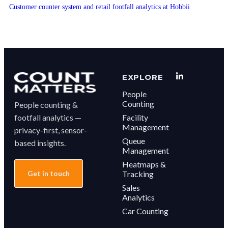
Customer counter system and retail footfall analytics at Hobbii
EXPLORE
People
Counting
People counting &
footfall analytics —
Facility
Management
privacy-first, sensor-
Queue
based insights.
Management
Heatmaps &
Get in touch
Tracking
Sales
Analytics
Car Counting