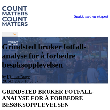
Snakk med en ekspert
Grindsted bruker fotfall-
analyse for å forbedre
besøksopplevelsen
by
Hjalmar Brage
28. okt. 2025, 10:35:57
GRINDSTED BRUKER FOTFALL-
ANALYSE FOR Å FORBEDRE
BESØKSOPPLEVELSEN