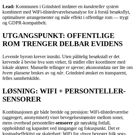
Lead:
Kommunen i Grindsted innfører en
kundeteller system
kombinert med WiFi-tilstedeværelsesanalyse for å forstå besøksflyt,
optimalisere arrangementer og måle effekt i offentlige rom — trygt
og GDPR-kompatibelt.
UTGANGSPUNKT: OFFENTLIGE
ROM TRENGER DELBAR EVIDENS
Levende byrom krever innsikt. Uten pålitelig besøkstall er det
krevende å bevise hva som virker, få midler eller koordinere med
lokale aktører. Manuelle tellinger er ujevne; økonomidata sier lite om
hvem
plassene brukes av og
når
. Grindsted ønsket en transparent,
felles sannhetskilde.
LØSNING: WIFI + PERSONTELLER-
SENSORER
Kombinasjonen gir både bredde og presisjon: WiFi-tilstedeværelse
(aggregert, anonymisert) viser bevegelsesmønstre mellom soner,
mens overhead personteller-
sensorer
gir nøyaktig fotfall,
oppholdstid og kapasitet ved innganger og fokuspunkt. Det er
kostnadseffektivt og skalerbart: WiFi for «hvor beveger folk seg»,