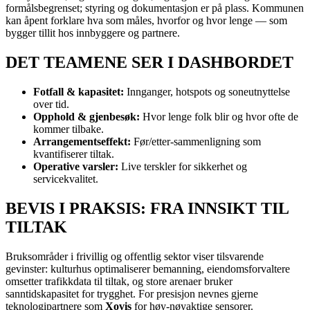
formålsbegrenset; styring og dokumentasjon er på plass. Kommunen
kan åpent forklare hva som måles, hvorfor og hvor lenge — som
bygger tillit hos innbyggere og partnere.
DET TEAMENE SER I DASHBORDET
Fotfall & kapasitet:
Innganger, hotspots og soneutnyttelse
over tid.
Opphold & gjenbesøk:
Hvor lenge folk blir og hvor ofte de
kommer tilbake.
Arrangementseffekt:
Før/etter-sammenligning som
kvantifiserer tiltak.
Operative varsler:
Live terskler for sikkerhet og
servicekvalitet.
BEVIS I PRAKSIS: FRA INNSIKT TIL
TILTAK
Bruksområder i frivillig og offentlig sektor viser tilsvarende
gevinster: kulturhus optimaliserer bemanning, eiendomsforvaltere
omsetter trafikkdata til tiltak, og store arenaer bruker
sanntidskapasitet for trygghet. For presisjon nevnes gjerne
teknologipartnere som
Xovis
for høy-nøyaktige sensorer.