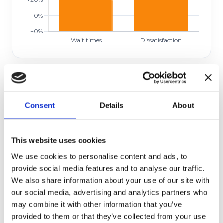
Dwell Time Impact
How small changes in dwell time can affect commercial
Consent
Details
About
outcomes.
This website uses cookies
We use cookies to personalise content and ads, to
provide social media features and to analyse our traffic.
We also share information about your use of our site with
our social media, advertising and analytics partners who
may combine it with other information that you’ve
provided to them or that they’ve collected from your use