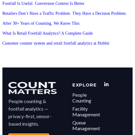
Footfall Is Useful. Conversion Context Is Better.
Retailers Don’t Have a Traffic Problem. They Have a Decision Problem.
After 30+ Years of Counting, We Know This:
What Is Retail Footfall Analytics? A Complete Guide
Customer counter system and retail footfall analytics at Hobbii
EXPLORE
People
Counting
People counting &
footfall analytics —
Facility
Management
privacy-first, sensor-
Queue
based insights.
Management