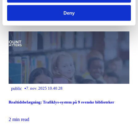
Deny
Related Articles
•
public
7. nov. 2025 10.40.28
Realtidsbelægning: Trafiklys-system på 9 svenske biblioteker
2 min read