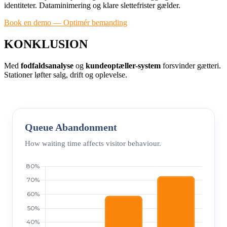
identiteter. Dataminimering og klare slettefrister gælder.
Book en demo — Optimér bemanding
KONKLUSION
Med
fodfaldsanalyse
og
kundeoptæller-system
forsvinder gætteri.
Stationer løfter salg, drift og oplevelse.
Queue Abandonment
How waiting time affects visitor behaviour.