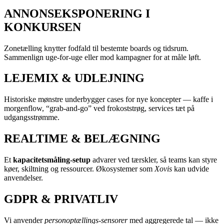
ANNONSEKSPONERING I
KONKURSEN
Zonetælling knytter fodfald til bestemte boards og tidsrum.
Sammenlign uge-for-uge eller mod kampagner for at måle løft.
LEJEMIX & UDLEJNING
Historiske mønstre underbygger cases for nye koncepter — kaffe i
morgenflow, “grab-and-go” ved frokoststrøg, services tæt på
udgangsstrømme.
REALTIME & BELÆGNING
Et
kapacitetsmåling-setup
advarer ved tærskler, så teams kan styre
køer, skiltning og ressourcer. Økosystemer som
Xovis
kan udvide
anvendelser.
GDPR & PRIVATLIV
Vi anvender
personoptællings-sensorer
med aggregerede tal — ikke