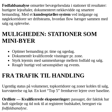
Fodfaldsanalyse
omsætter bevægelsesdata i stationer til resultater:
hurtigere lejeaftaler, dokumenteret rækkevidde og smartere
bemanding. Med et
kundeoptæller-system
ved indgange og
nøglekorridorer ser driftsteams, hvordan flow hænger sammen med
salg og oplevelse.
MULIGHEDEN: STATIONER SOM
MINI-BYER
Optimer bemanding pr. time og ugedag.
Dokumentér kvalificerede visninger pr. zone.
Styrk lejemix med sammenhænge mellem fodfald og salg.
Reagér hurtigt ved sæsonspidser og events.
FRA TRAFIK TIL HANDLING
Ugentlig status på volumener, topkorridorer og zoner kobles til salg,
kurvstørrelse og kø. En kort “Top 5” fremhæver lejere over baseline.
Ordliste — Kvalificerede eksponeringer:
passager, der faktisk har
haft sigtelinje og tid nok til at registrere budskabet, beregnet via
fodfaldsanalyse
.