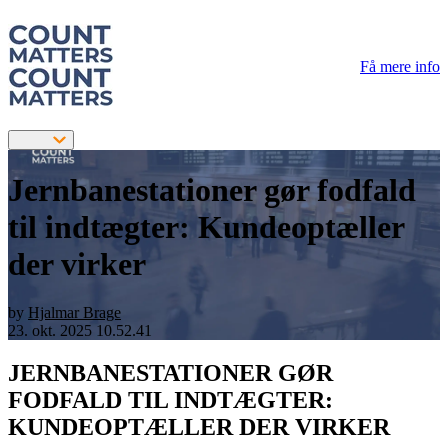
Få mere info
Jernbanestationer gør fodfald
til indtægter: Kundeoptæller
der virker
by
Hjalmar Brage
23. okt. 2025 10.52.41
JERNBANESTATIONER GØR
FODFALD TIL INDTÆGTER:
KUNDEOPTÆLLER DER VIRKER