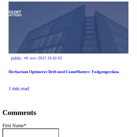
•
public
6. nov. 2025 10.42.42
Herbarium Optimerer Drift med CountMatters' Fodgængerdata
1 min read
Comments
First Name
*