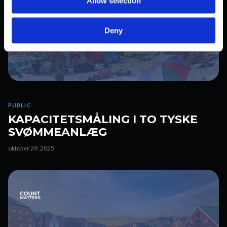
Allow selection
n
Deny
PUBLIC
KAPACITETSMÅLING I TO TYSKE
SVØMMEANLÆG
oktober 29, 2025