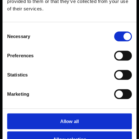
provided to them or that they’ve collected from your use
of their services.
C
Necessary
o
n
s
Preferences
e
n
PUBLIC
t
Statistics
ICA BUTIKKER INDFØRER
S
KAPACITETSMÅLING I REALTID — 21
e
BUTIKKER LIVE
Marketing
l
oktober 30, 2025
e
c
t
Allow all
i
o