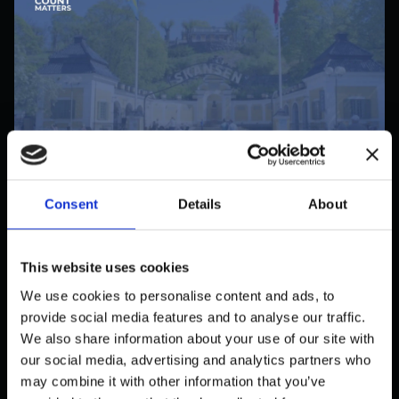
Consent
Details
About
PUBLIC
SKANSENS BESØGSFLOW I
REALTID — EN KAPACITETSMÅLING
This website uses cookies
LØSNING
We use cookies to personalise content and ads, to
oktober 31, 2025
provide social media features and to analyse our traffic.
We also share information about your use of our site with
our social media, advertising and analytics partners who
may combine it with other information that you’ve