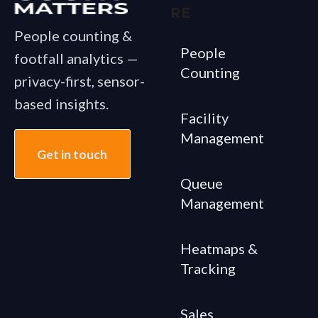
RE
People counting &
People
footfall analytics —
Counting
privacy-first, sensor-
based insights.
Facility
Management
Get in touch
Queue
Management
Heatmaps &
Tracking
Sales