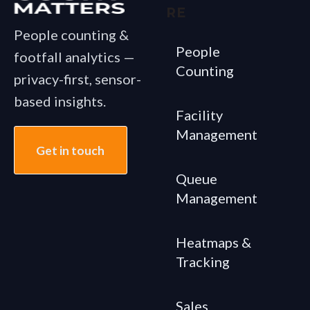
RE
People counting &
People
footfall analytics —
Counting
privacy-first, sensor-
based insights.
Facility
Management
Get in touch
Queue
Management
Heatmaps &
Tracking
Sales