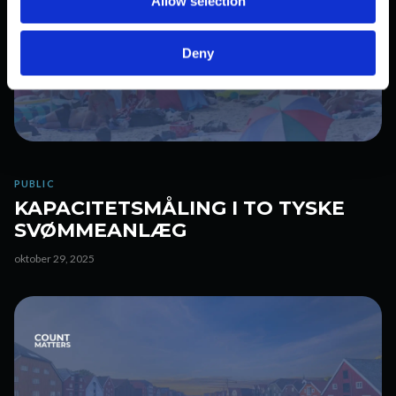
Allow selection
n
Deny
PUBLIC
KAPACITETSMÅLING I TO TYSKE
SVØMMEANLÆG
oktober 29, 2025