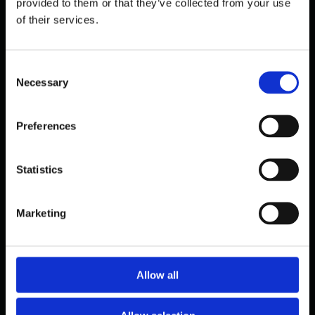
provided to them or that they’ve collected from your use
of their services.
C
Necessary
o
n
s
Preferences
e
n
PUBLIC
t
Statistics
ICA BUTIKKER INDFØRER
S
KAPACITETSMÅLING I REALTID — 21
e
BUTIKKER LIVE
Marketing
l
oktober 30, 2025
e
c
t
Allow all
i
o