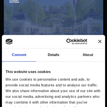
Consent
Details
About
PUBLIC
SKANSENS BESØGSFLOW I
REALTID — EN KAPACITETSMÅLING
This website uses cookies
LØSNING
We use cookies to personalise content and ads, to
oktober 31, 2025
provide social media features and to analyse our traffic.
We also share information about your use of our site with
our social media, advertising and analytics partners who
may combine it with other information that you’ve