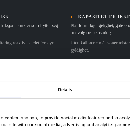
ISK
KAPASITET ER IKKE
r friksjonspunkter som flytter seg
Plattformtilgjengelighet, gate-en
rutevalg og belastning.
ering reaktiv i stedet for styrt.
Uten kalibrerte målesoner miste
gyldighet.
 ofte i separate systemer.
eringsvinduer kan
Details
e content and ads, to provide social media features and to analy
ling av passasjerflyt, tetthet, friksjon og
 our site with our social media, advertising and analytics partn