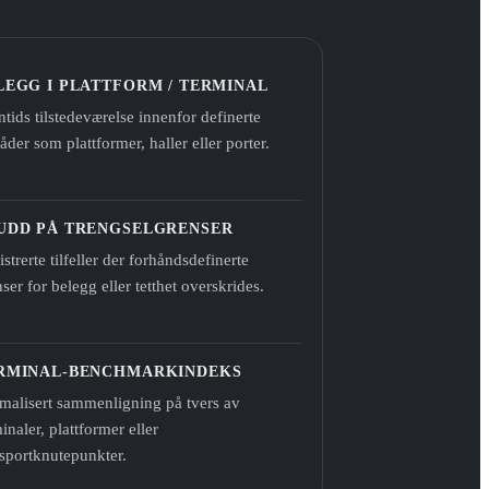
LEGG I PLATTFORM / TERMINAL
tids tilstedeværelse innenfor definerte
der som plattformer, haller eller porter.
UDD PÅ TRENGSELGRENSER
strerte tilfeller der forhåndsdefinerte
ser for belegg eller tetthet overskrides.
RMINAL-BENCHMARKINDEKS
malisert sammenligning på tvers av
inaler, plattformer eller
nsportknutepunkter.