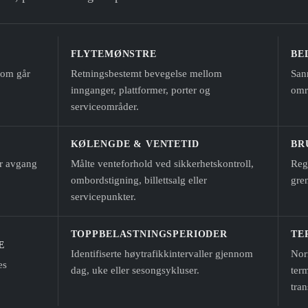
FLYTEMØNSTRE
BE
 som går
Retningsbestemt bevegelse mellom
Sann
innganger, plattformer, porter og
områ
serviceområder.
KØLENGDE & VENTETID
BR
før avgang
Målte venteforhold ved sikkerhetskontroll,
Regi
ombordstigning, billettsalg eller
gren
servicepunkter.
TOPPBELASTNINGSPERIODER
TE
E
Identifiserte høytrafikkintervaller gjennom
Nor
es
dag, uke eller sesongsykluser.
term
tra