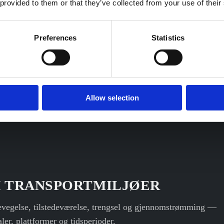
 provided to them or that they’ve collected from your use of their
Preferences
Statistics
Allow selection
I TRANSPORTMILJØER
bevegelse, tilstedeværelse, trengsel og gjennomstrømming —
er, plattformer og tidsperioder.