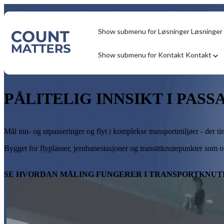
Show submenu for Løsninger
Løsninger
Show submenu for Kontakt
Kontakt
PÅLITELIG INNSIKT I PAS
Mål inn- og utpasseringer og flyt i komplekse transportmiljøer - der ti
Bygget for flyplasser, jernbanestasjoner og transittknutepunkter som op
SE HVORDAN MÅLING FUNGERER I TRANSPORTKNU