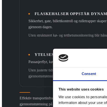
FLASKEHALSER OPPSTÅR DYNAM
Sikkerhet, gate, billettkontroll og rulletrapper skape
gjennom dagen.
Uten strukturert kø- og tetthetsmonitorering blir håndt
YTELSESDATA ER IKKE JUSTERT
Passasjerflyt, køtid og operasjonelle nøkkeltall ligger
Uten justerte tidsstempler og standardiserte rapport
Consent
gjennomstrømning ikke benchmarkes pålitelig.
This website uses cookies
We use cookies to personalis
Effektiv transportinfrastruktur avhenger av standardisert må
information about your use of
gjennomstrømning på tvers av terminaler og tidsperioder.