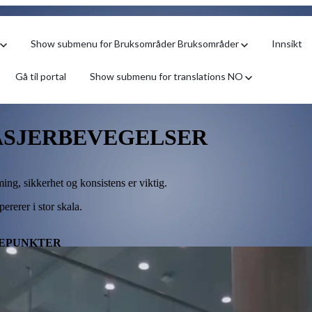
Show submenu for Bruksområder
Bruksområder
Innsikt
Gå til portal
Show submenu for translations
NO
SASJERBEVEGELSER
ming, sikkerhet og konsistens er viktig.
ererer i stor skala.
TEPUNKTER