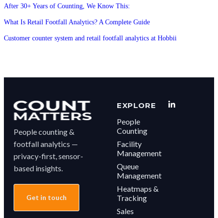
After 30+ Years of Counting, We Know This:
What Is Retail Footfall Analytics? A Complete Guide
Customer counter system and retail footfall analytics at Hobbii
EXPLORE
People
Counting
People counting &
footfall analytics —
Facility
Management
privacy-first, sensor-
Queue
based insights.
Management
Heatmaps &
Get in touch
Tracking
Sales