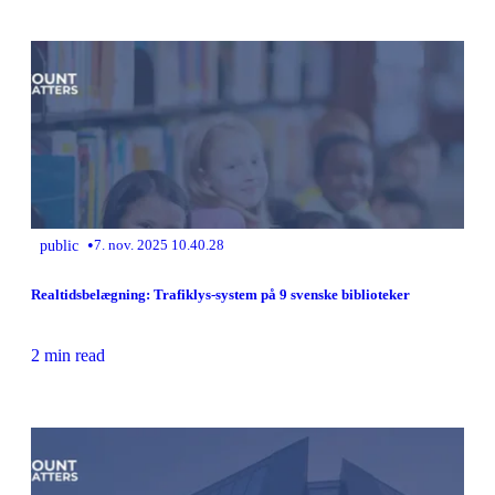
•
public
7. nov. 2025 10.40.28
Realtidsbelægning: Trafiklys-system på 9 svenske biblioteker
2 min read