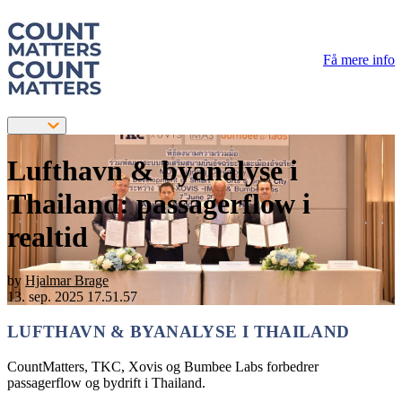
Få mere info
Lufthavn & byanalyse i
Thailand: passagerflow i
realtid
by
Hjalmar Brage
13. sep. 2025 17.51.57
LUFTHAVN & BYANALYSE I THAILAND
CountMatters, TKC, Xovis og Bumbee Labs forbedrer
passagerflow og bydrift i Thailand.