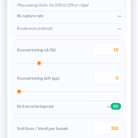
Pluss poeng (f.eks. fra 10% til 12% er +2pp)
--
Ny capture rate
--
Besøkende (estimat)
Konvertering nå (%)
Konvertering løft (pp)
--
Ny konverteringsrate
0%
Snittbon / Verdi per besøk