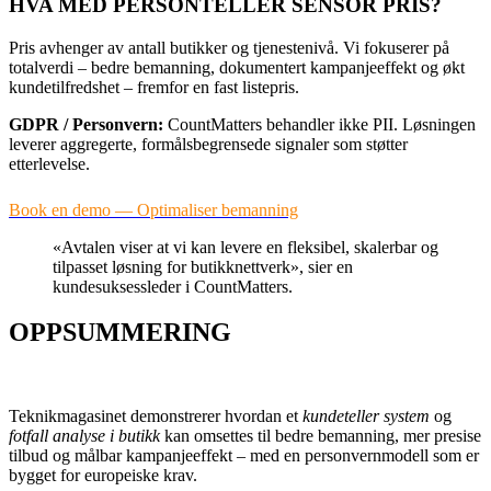
HVA MED PERSONTELLER SENSOR PRIS?
Pris avhenger av antall butikker og tjenestenivå. Vi fokuserer på
totalverdi – bedre bemanning, dokumentert kampanjeeffekt og økt
kundetilfredshet – fremfor en fast listepris.
GDPR / Personvern:
CountMatters behandler ikke PII. Løsningen
leverer aggregerte, formålsbegrensede signaler som støtter
etterlevelse.
Book en demo — Optimaliser bemanning
«Avtalen viser at vi kan levere en fleksibel, skalerbar og
tilpasset løsning for butikknettverk», sier en
kundesuksessleder i CountMatters.
OPPSUMMERING
Teknikmagasinet demonstrerer hvordan et
kundeteller system
og
fotfall analyse i butikk
kan omsettes til bedre bemanning, mer presise
tilbud og målbar kampanjeeffekt – med en personvernmodell som er
bygget for europeiske krav.