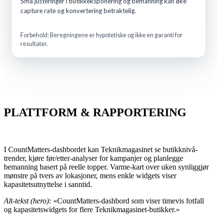
Små justeringer i butikkeksponering og bemanning kan øke
capture rate og konvertering betraktelig.
Forbehold: Beregningene er hypotetiske og ikke en garanti for
resultater.
PLATTFORM & RAPPORTERING
I CountMatters-dashbordet kan Teknikmagasinet se butikknivå-
trender, kjøre før/etter-analyser for kampanjer og planlegge
bemanning basert på reelle topper. Varme-kart over uken synliggjør
mønstre på tvers av lokasjoner, mens enkle widgets viser
kapasitetsutnyttelse i sanntid.
Alt-tekst (hero):
«CountMatters-dashbord som viser timevis fotfall
og kapasitetswidgets for flere Teknikmagasinet-butikker.»