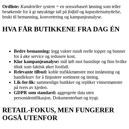
Ordliste:
Kundeteller system
= en sensorbasert løsning som teller
besøkende for å gi nøyaktige tall på
fotfall
og
kapasitetsutnyttelse
,
brukt til bemanning, konvertering og kampanjeanalyse.
HVA FÅR BUTIKKENE FRA DAG ÉN
Bedre bemanning:
legg vakter rundt reelle topper og bunner
for å øke service og redusere kost.
Klar kampanjeanalyse:
mål løft mot basislinje og finn hvilke
tiltak som faktisk øker footfall.
Relevante tilbud:
koble trafikkmønstre mot innløsning og
handlekurv for å finjustere sortiment og timing.
Lik-for-lik:
sammenlign butikker og repliker vinnermønstre
på tvers av kjeden.
GDPR som standard:
aggregerte data uten
personidentifikasjon. Dokumenterbart og trygt.
RETAIL-FOKUS, MEN FUNGERER
OGSÅ UTENFOR