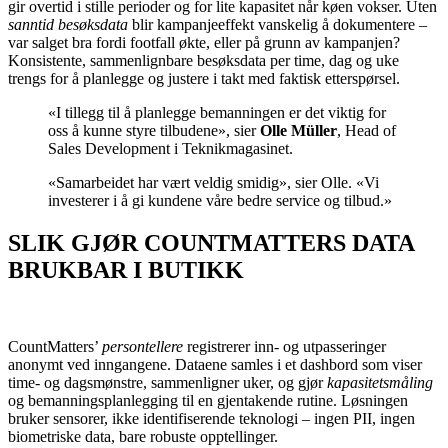
gir overtid i stille perioder og for lite kapasitet når køen vokser. Uten
sanntid besøksdata
blir kampanjeeffekt vanskelig å dokumentere –
var salget bra fordi footfall økte, eller på grunn av kampanjen?
Konsistente, sammenlignbare besøksdata per time, dag og uke
trengs for å planlegge og justere i takt med faktisk etterspørsel.
«I tillegg til å planlegge bemanningen er det viktig for
oss å kunne styre tilbudene», sier
Olle Müller
, Head of
Sales Development i Teknikmagasinet.
«Samarbeidet har vært veldig smidig», sier Olle. «Vi
investerer i å gi kundene våre bedre service og tilbud.»
SLIK GJØR COUNTMATTERS DATA
BRUKBAR I BUTIKK
CountMatters’
persontellere
registrerer inn- og utpasseringer
anonymt ved inngangene. Dataene samles i et dashbord som viser
time- og dagsmønstre, sammenligner uker, og gjør
kapasitetsmåling
og bemanningsplanlegging til en gjentakende rutine. Løsningen
bruker sensorer, ikke identifiserende teknologi – ingen PII, ingen
biometriske data, bare robuste opptellinger.