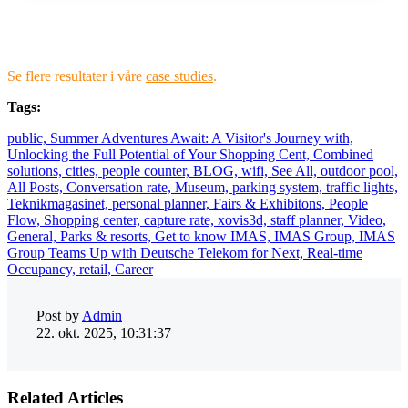
Se flere resultater i våre
case studies
.
Tags:
public,
Summer Adventures Await: A Visitor's Journey with,
Unlocking the Full Potential of Your Shopping Cent,
Combined
solutions,
cities,
people counter,
BLOG,
wifi,
See All,
outdoor pool,
All Posts,
Conversation rate,
Museum,
parking system,
traffic lights,
Teknikmagasinet,
personal planner,
Fairs & Exhibitons,
People
Flow,
Shopping center,
capture rate,
xovis3d,
staff planner,
Video,
General,
Parks & resorts,
Get to know IMAS,
IMAS Group,
IMAS
Group Teams Up with Deutsche Telekom for Next,
Real-time
Occupancy,
retail,
Career
Post by
Admin
22. okt. 2025, 10:31:37
Related Articles