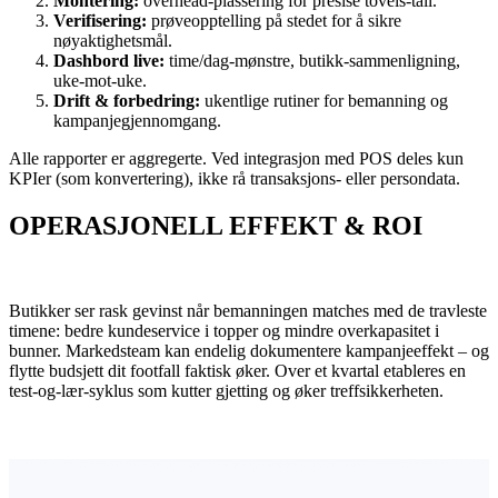
Montering:
overhead-plassering for presise toveis-tall.
Verifisering:
prøveopptelling på stedet for å sikre
nøyaktighetsmål.
Dashbord live:
time/dag-mønstre, butikk-sammenligning,
uke-mot-uke.
Drift & forbedring:
ukentlige rutiner for bemanning og
kampanjegjennomgang.
Alle rapporter er aggregerte. Ved integrasjon med POS deles kun
KPIer (som konvertering), ikke rå transaksjons- eller persondata.
OPERASJONELL EFFEKT & ROI
Butikker ser rask gevinst når bemanningen matches med de travleste
timene: bedre kundeservice i topper og mindre overkapasitet i
bunner. Markedsteam kan endelig dokumentere kampanjeeffekt – og
flytte budsjett dit footfall faktisk øker. Over et kvartal etableres en
test-og-lær-syklus som kutter gjetting og øker treffsikkerheten.