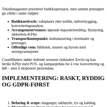
Teknikmagasinet prioriterer butikkoperasjon, men samme prinsipper
gir effekt i andre miljøer:
Butikknettverk:
vaktplaner etter trafikk, køforebygging,
konverteringsanalyse.
Arrangement/venues:
løpende
kapasitetsmåling
, flytstyring,
sikkerhets-KPIer.
Transportknutepunkt:
lastbalansering i terminaler og
perronger.
Offentlige rom:
bibliotek, museer og byrom med
sesongvariasjoner.
CountMatters støtter ledende sensorer (inkludert
Xovis
) og kan
berike KPIer med POS- og kampanjedata for å vise konvertering og
løft – uten å eksponere persondata.
IMPLEMENTERING: RASKT, RYDDIG
OG GDPR-FØRST
Befaring & scope:
innganger, takhøyde, lys og kabling.