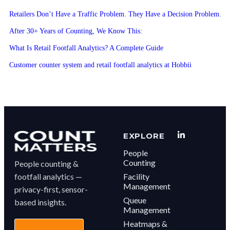
Retailers Don’t Have a Traffic Problem. They Have a Decision Problem.
After 30+ Years of Counting, We Know This:
What Is Retail Footfall Analytics? A Complete Guide
Customer counter system and retail footfall analytics at Hobbii
EXPLORE
People
Counting
People counting &
footfall analytics —
Facility
Management
privacy-first, sensor-
Queue
based insights.
Management
Heatmaps &