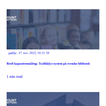
•
public
7. nov. 2025, 10:31:59
Reell kapasitetsmåling: Trafikklys-system på svenske bibliotek
1 min read