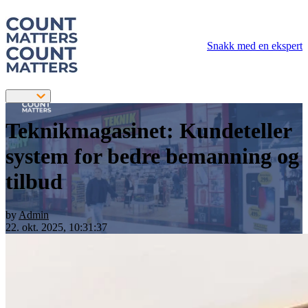
Snakk med en ekspert
Teknikmagasinet: Kundeteller
system for bedre bemanning og
tilbud
by
Admin
22. okt. 2025, 10:31:37