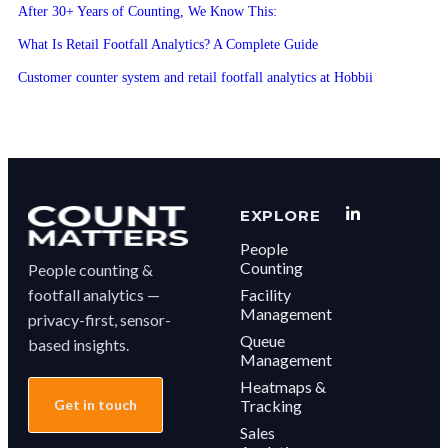
After 30+ Years of Counting, We Know This:
What Is Retail Footfall Analytics? A Complete Guide
Customer counter system and retail footfall analytics at Hobbii
EXPLORE
People
Counting
People counting &
footfall analytics —
Facility
Management
privacy-first, sensor-
Queue
based insights.
Management
Heatmaps &
Get in touch
Tracking
Sales