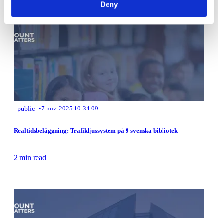
Deny
•
public
7 nov. 2025 10:34:09
Realtidsbeläggning: Trafikljussystem på 9 svenska bibliotek
2 min read