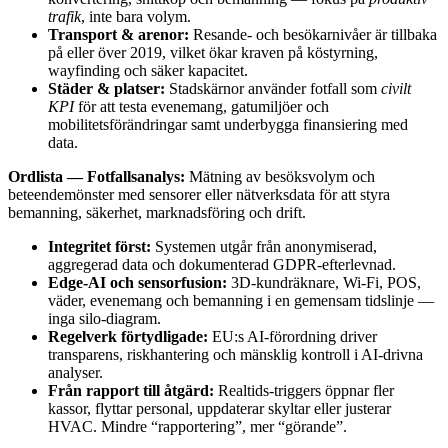
trafik
, inte bara volym.
Transport & arenor:
Resande- och besökarnivåer är tillbaka
på eller över 2019, vilket ökar kraven på köstyrning,
wayfinding och säker kapacitet.
Städer & platser:
Stadskärnor använder fotfall som
civilt
KPI
för att testa evenemang, gatumiljöer och
mobilitetsförändringar samt underbygga finansiering med
data.
Ordlista — Fotfallsanalys:
Mätning av besöksvolym och
beteendemönster med sensorer eller nätverksdata för att styra
bemanning, säkerhet, marknadsföring och drift.
Integritet först:
Systemen utgår från anonymiserad,
aggregerad data och dokumenterad GDPR-efterlevnad.
Edge-AI och sensorfusion:
3D-kundräknare, Wi-Fi, POS,
väder, evenemang och bemanning i en gemensam tidslinje —
inga silo-diagram.
Regelverk förtydligade:
EU:s AI-förordning driver
transparens, riskhantering och mänsklig kontroll i AI-drivna
analyser.
Från rapport till åtgärd:
Realtids-triggers öppnar fler
kassor, flyttar personal, uppdaterar skyltar eller justerar
HVAC. Mindre “rapportering”, mer “görande”.