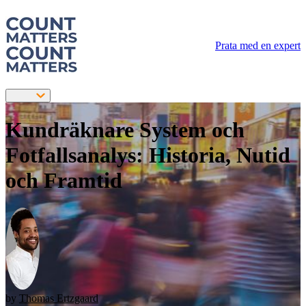
Prata med en expert
Kundräknare System och
Fotfallsanalys: Historia, Nutid
och Framtid
by
Thomas Ertzgaard