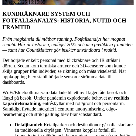
17 sep. 2025 16:15:35
KUNDRÄKNARE SYSTEM OCH
FOTFALLSANALYS: HISTORIA, NUTID OCH
FRAMTID
Från magkänsla till mätbar sanning. Fotfallsanalys har mognat
snabbt. Här är historien, nuläget 2025 och den prediktiva framtiden
— samt hur CountMatters gör insikter användbara i realtid.
Det började enkelt: personal med klickräknare och IR-strålar i
dörren. Sedan kom termiska arrayer och 3D-sensorer som kunde
skilja grupper från individer, se riktning och mäta vistelsetid. När
uppkoppling blev stabil började sensorer strömma data till
dashboards.
Wi-Fi/Bluetooth-närvarodata lade till ett nytt lager: återbesök och
längd på besök. Under pandemin exploderade behovet av
realtids
kapacitetsmätning
, entréskyltar med rött/grönt och personlarm.
Samtidigt flyttade integritet i centrum: anonymisering, edge-
bearbetning och strikt gallring blev branschstandard.
Detaljhandel:
Retailparker och destinationer går ofta starkare
än traditionella citylägen. Vinnarna kopplar fotfall till
konvertering, snittköp och bemanning — fokus på
produktiv