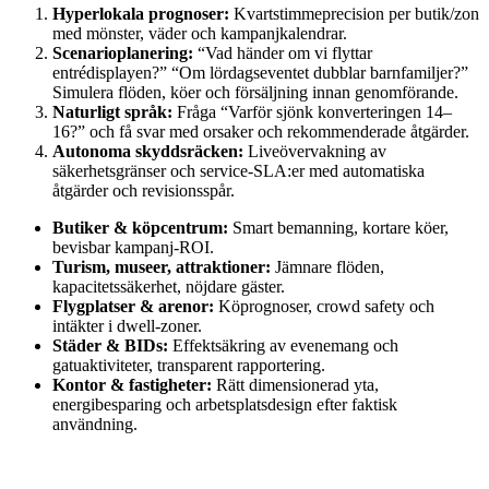
Hyperlokala prognoser:
Kvartstimmeprecision per butik/zon
med mönster, väder och kampanjkalendrar.
Scenarioplanering:
“Vad händer om vi flyttar
entrédisplayen?” “Om lördags­eventet dubblar barnfamiljer?”
Simulera flöden, köer och försäljning innan genomförande.
Naturligt språk:
Fråga “Varför sjönk konverteringen 14–
16?” och få svar med orsaker och rekommenderade åtgärder.
Autonoma skyddsräcken:
Liveövervakning av
säkerhetsgränser och service-SLA:er med automatiska
åtgärder och revisionsspår.
Butiker & köpcentrum:
Smart bemanning, kortare köer,
bevisbar kampanj-ROI.
Turism, museer, attraktioner:
Jämnare flöden,
kapacitetssäkerhet, nöjdare gäster.
Flygplatser & arenor:
Köprognoser, crowd safety och
intäkter i dwell-zoner.
Städer & BIDs:
Effektsäkring av evenemang och
gatuaktiviteter, transparent rapportering.
Kontor & fastigheter:
Rätt dimensionerad yta,
energibesparing och arbetsplatsdesign efter faktisk
användning.