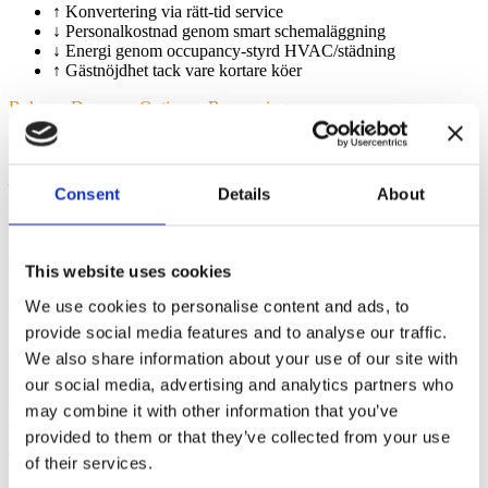
↑ Konvertering via rätt-tid service
↓ Personalkostnad genom smart schemaläggning
↓ Energi genom occupancy-styrd HVAC/städning
↑ Gästnöjdhet tack vare kortare köer
Boka en Demo — Optimera Bemanningen
Fotfallsanalys har utvecklats från manuell räkning till prediktiv
beslutsmotor. Med CountMatters handlar det inte bara om att mäta
— utan om att agera i realtid och forma framtidens platser.
Consent
Details
About
Utforska Våra Lösningar
Källor
This website uses cookies
British Retail Consortium — Retail Footfall Monitor (2024–2025)
We use cookies to personalise content and ads, to
Springboard — Månatliga fotfallsrapporter (2024–2025)
provide social media features and to analyse our traffic.
Airports Council International (ACI) World — Global
We also share information about your use of our site with
passagerstatistik (2024)
EU:s AI-förordning — tidslinjer & efterlevnad (2024)
our social media, advertising and analytics partners who
European Data Protection Supervisor — Riktlinjer för
may combine it with other information that you’ve
anonymisering
provided to them or that they’ve collected from your use
Tags:
of their services.