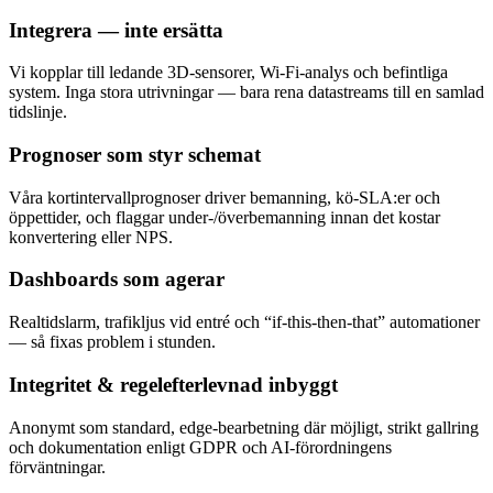
Integrera — inte ersätta
Vi kopplar till ledande 3D-sensorer, Wi-Fi-analys och befintliga
system. Inga stora utrivningar — bara rena datastreams till en samlad
tidslinje.
Prognoser som styr schemat
Våra kortintervall­prognoser driver bemanning, kö-SLA:er och
öppettider, och flaggar under-/överbemanning innan det kostar
konvertering eller NPS.
Dashboards som agerar
Realtidslarm, trafikljus vid entré och “if-this-then-that” automationer
— så fixas problem i stunden.
Integritet & regelefterlevnad inbyggt
Anonymt som standard, edge-bearbetning där möjligt, strikt gallring
och dokumentation enligt GDPR och AI-förordningens
förväntningar.