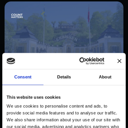
Consent
Details
About
PUBLIC
SKANSENS BESÖKSFLÖDE I
REALTID — EN
This website uses cookies
KAPACITETSMÄTNING LÖSNING
We use cookies to personalise content and ads, to
provide social media features and to analyse our traffic.
oktober 31, 2025
We also share information about your use of our site with
our social media, advertising and analytics partners who