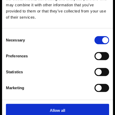
may combine it with other information that you’ve
provided to them or that they’ve collected from your use
of their services.
C
Necessary
o
n
s
Preferences
e
n
PUBLIC
t
Statistics
ICA-BUTIKER INFÖR
S
KAPACITETSMÄTNING I REALTID —
e
Marketing
21 BUTIKER LIVE
l
e
oktober 30, 2025
c
t
Allow all