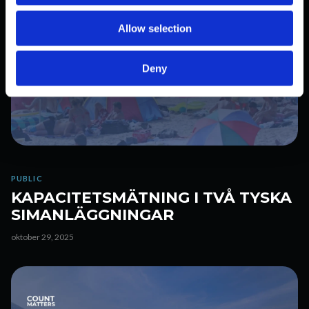
i
o
Allow selection
n
Deny
PUBLIC
KAPACITETSMÄTNING I TVÅ TYSKA
SIMANLÄGGNINGAR
oktober 29, 2025