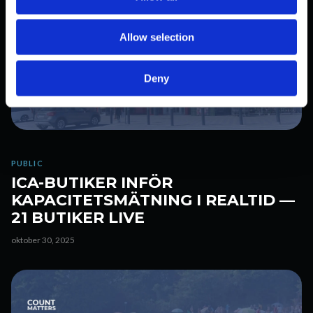
i
o
Allow selection
n
Deny
PUBLIC
ICA-BUTIKER INFÖR
KAPACITETSMÄTNING I REALTID —
21 BUTIKER LIVE
oktober 30, 2025