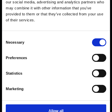
our social media, advertising and analytics partners who
may combine it with other information that you’ve
provided to them or that they’ve collected from your use
of their services.
C
Necessary
o
n
s
Preferences
e
n
PUBLIC
t
Statistics
BÆRUMS SENIORCENTER
S
ANVÄNDER BESÖKSINSIKTER
e
Marketing
oktober 30, 2025
l
e
c
t
Allow all