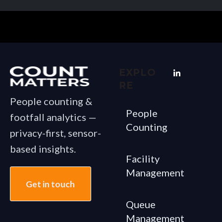
EXPLO
RE
People counting &
People
footfall analytics —
Counting
privacy-first, sensor-
based insights.
Facility
Management
Get in touch
Queue
Management