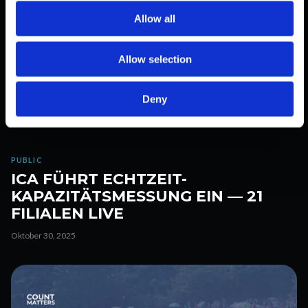
t
Allow all
i
o
Allow selection
n
Deny
PUBLIC
ICA FÜHRT ECHTZEIT-
KAPAZITÄTSMESSUNG EIN — 21
FILIALEN LIVE
Oktober 30, 2025