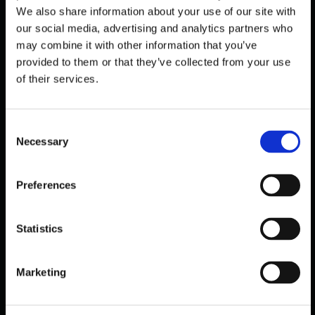
We also share information about your use of our site with
our social media, advertising and analytics partners who
may combine it with other information that you’ve
provided to them or that they’ve collected from your use
of their services.
C
Necessary
o
n
s
Preferences
PUBLIC
e
BÆRUMS SENIORENZENTREN
n
NUTZEN BESUCHERERKENNTNISSE
t
Statistics
S
Oktober 30, 2025
e
Marketing
l
e
c