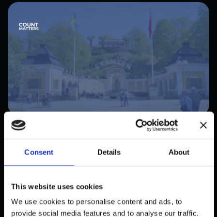
PUBLIC
SKANSENS BESUCHERFLUSS IN
Consent
Details
About
ECHTZEIT — EINE
KAPAZITÄTSMESSUNG LÖSUNG
This website uses cookies
Oktober 31, 2025
We use cookies to personalise content and ads, to
provide social media features and to analyse our traffic.