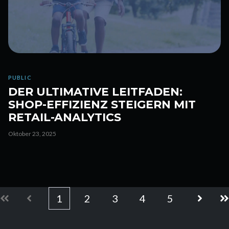
PUBLIC
DER ULTIMATIVE LEITFADEN:
SHOP-EFFIZIENZ STEIGERN MIT
RETAIL-ANALYTICS
Oktober 23, 2025
1
2
3
4
5
Erste
Zurück
Weiter
Le