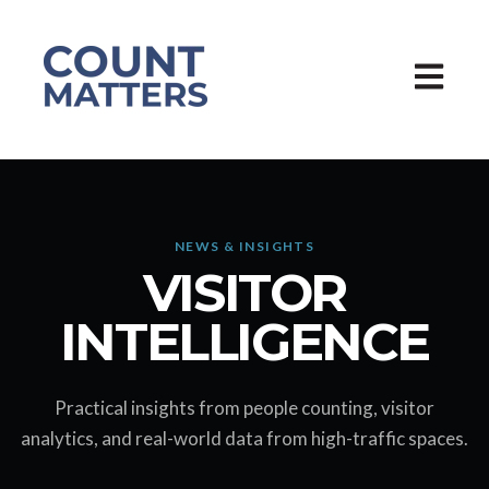
Hauptna
NEWS & INSIGHTS
VISITOR
INTELLIGENCE
Practical insights from people counting, visitor
analytics, and real-world data from high-traffic spaces.