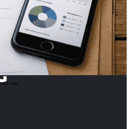
G
erede data.