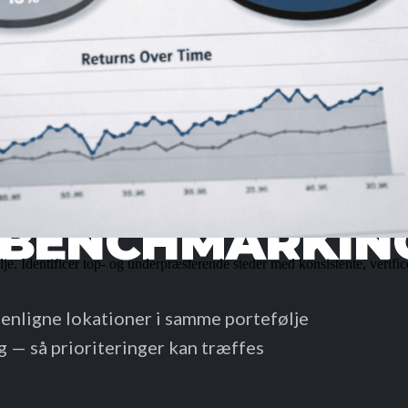
EBENCHMARKIN
e. Identificer top- og underpræsterende steder med konsistente, verific
nligne lokationer i samme portefølje
g — så prioriteringer kan træffes