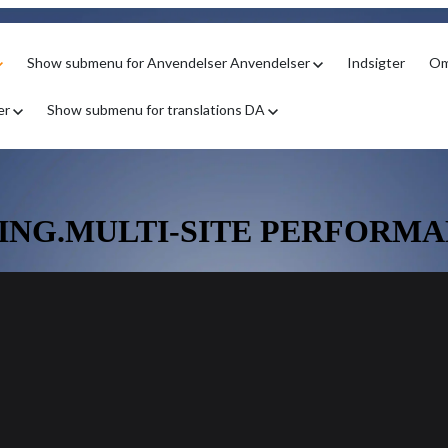
Show submenu for Anvendelser
Anvendelser
Indsigter
Om
er
Show submenu for translations
DA
NG.MULTI-SITE PERFORMA