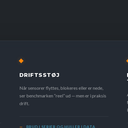
DRIFTSSTØJ
Når sensorer flyttes, blokeres eller er nede,
ser benchmarken “reel” ud — men er i praksis
drift.
BRUD I SERIER OG HULLER I DATA