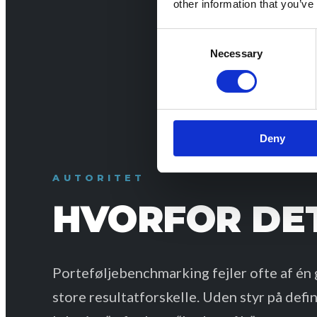
other information that you’ve
Consent
Necessary
Selection
Deny
AUTORITET
HVORFOR DE
Porteføljebenchmarking fejler ofte af én
store resultatforskelle. Uden styr på defin