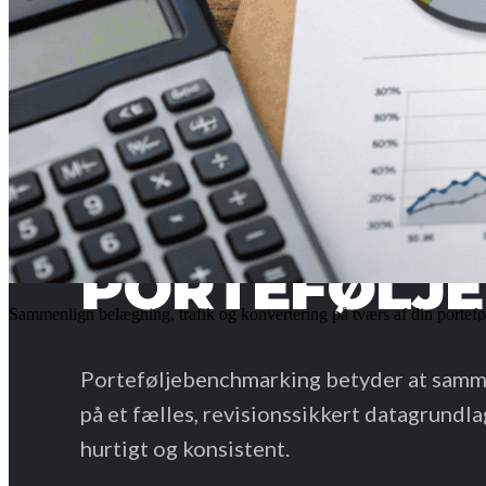
DEFINITION
PORTEFØLJ
Sammenlign belægning, trafik og konvertering på tværs af din portefølj
Porteføljebenchmarking betyder at samme
på et fælles, revisionssikkert datagrundla
hurtigt og konsistent.