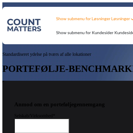
Show submenu for Løsninger
Løsninger
Show submenu for Kundesider
Kundesid
Standardiseret ydelse på tværs af alle lokationer
PORTEFØLJE-BENCHMARKI
Anmod om en porteføljegennemgang
Selskab/Virksomhed
*