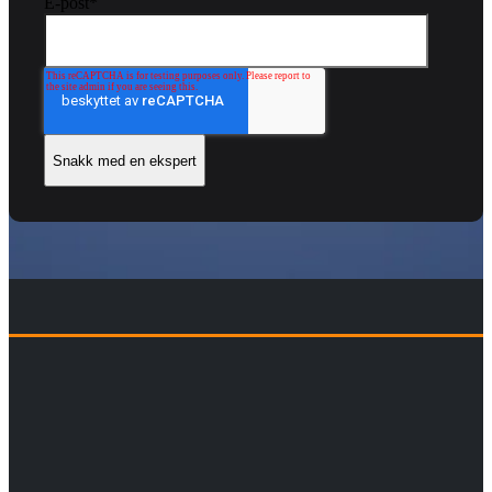
E-post
*