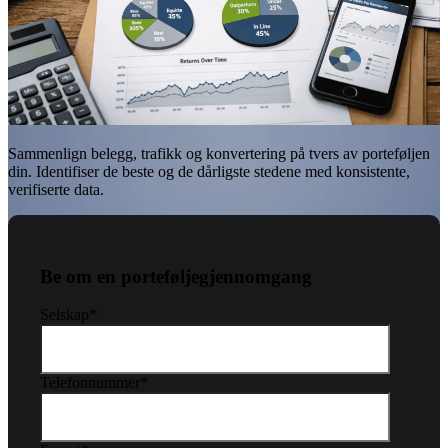
Sammenlign belegg, trafikk og konvertering på tvers av porteføljen
din. Identifiser de beste og de dårligste stedene med konsistente,
verifiserte data.
Be om en porteføljegjennomgang
Selskap
*
Telefonnummer
*