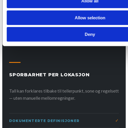
Allow all
Benchmarking brukes til beslutninger. Da må
tallene være sporbare, stabile og forståelige —
Allow selection
også når noe avviker.
Deny
SPORBARHET PER LOKASJON
Tall kan forklares tilbake til tellerpunkt, sone og regelsett
— uten manuelle mellomregninger.
DOKUMENTERTE DEFINISJONER