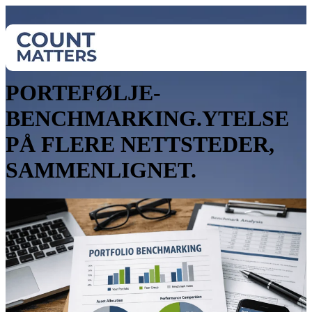
Standardisert ytelse på tvers av alle lokasjoner
PORTEFØLJE-
BENCHMARKING.YTELSE
PÅ FLERE NETTSTEDER,
SAMMENLIGNET.