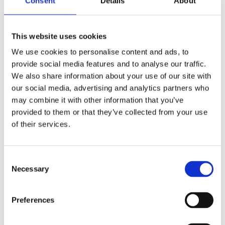
Consent
Details
About
Anslut POS:
Kombinera försäljning med trafik för att
automatiskt beräkna konvertering och korgpåverkan.
Förbättra teamens kompetens:
Kort, rollspecifik utbildning
så att alla agerar utifrån samma livebild.
This website uses cookies
We use cookies to personalise content and ads, to
ROI & OPERATIV PÅVERKAN
provide social media features and to analyse our traffic.
We also share information about your use of our site with
Med en tydlig bild av besökare och kunder kan cheferna justera
bemanningen för att skydda servicenivåerna under toppar och
our social media, advertising and analytics partners who
minska tomgångstiden utanför topparna. Regioncheferna jämför
may combine it with other information that you’ve
butikerna på ett rättvist sätt och ekonomiavdelningen litar på
provided to them or that they’ve collected from your use
siffrorna bakom konverteringen och tillväxten för jämförbara
butiker. Resultatet: färre missade försäljningstimmar, snabbare beslut
of their services.
och tydligare rapportering - utan att öka personalstyrkan.
MINI-FAQ
Consent
Necessary
Selection
VAD GÖR SYSTEMET EXAKT I LIVLIGA
DÖRRÖPPNINGAR?
Preferences
Sensorer för personräkning hanterar dubbelriktade flöden och
ocklusioner som är typiska vid butiksentréer. Korrekt höjd, vinkel
och kalibrering ger hög noggrannhet under rusningstrafik.