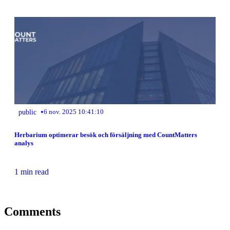
•
public
6 nov. 2025 10:41:10
Herbarium optimerar besök och försäljning med CountMatters
analys
1 min read
Comments