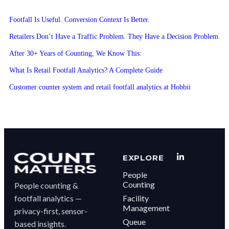
Footfall Is Useful. Conversion Context Is Better.
Retailers Don’t Have a Traffic Problem. They Have a Decision Problem.
After 30+ Years of Counting, We Know This:
What Is Retail Footfall Analytics? A Complete Guide
Customer counter system and retail footfall analytics at Hobbii
EXPLORE
People
Counting
People counting &
footfall analytics —
Facility
Management
privacy-first, sensor-
Queue
based insights.