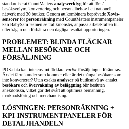
standardiserat CountMatters
analysverktyg
för att förstå
besöksvolym, konvertering och personalbehov i ett nationellt
nätverk med 30 butiker. Genom att kombinera beprövade
Xovis-
sensorer
för
personräkning
med CountMatters instrumentpaneler
kan BabySam-teamen se trafikmönster, anpassa arbetskraften till
efterfrågan och förbättra den dagliga resultatrapporteringen.
PROBLEMET: BLINDA FLÄCKAR
MELLAN BESÖKARE OCH
FÖRSÄLJNING
POS-data kan inte ensamt förklara
varför
försäljningen förändras.
Är det färre kunder som kommer eller är det många besökare som
inte konverterar? Utan exakta
analyser
på butiksnivå av antalet
besökare
och
övervakning av beläggning
blir besluten
anekdotiska, vilket gör det svårt att optimera bemanning,
marknadsföring och merchandising.
LÖSNINGEN: PERSONRÄKNING +
KPI-INSTRUMENTPANELER FÖR
DETALJHANDELN