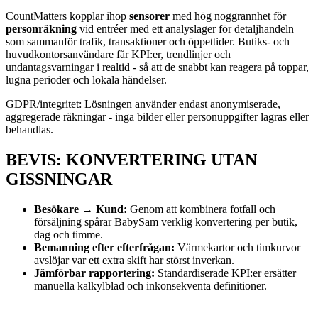
CountMatters kopplar ihop
sensorer
med hög noggrannhet för
personräkning
vid entréer med ett analyslager för detaljhandeln
som sammanför trafik, transaktioner och öppettider. Butiks- och
huvudkontorsanvändare får KPI:er, trendlinjer och
undantagsvarningar i realtid - så att de snabbt kan reagera på toppar,
lugna perioder och lokala händelser.
GDPR/integritet: Lösningen använder endast anonymiserade,
aggregerade räkningar - inga bilder eller personuppgifter lagras eller
behandlas.
BEVIS: KONVERTERING UTAN
GISSNINGAR
Besökare → Kund:
Genom att kombinera fotfall och
försäljning spårar BabySam verklig konvertering per butik,
dag och timme.
Bemanning efter efterfrågan:
Värmekartor och timkurvor
avslöjar var ett extra skift har störst inverkan.
Jämförbar rapportering:
Standardiserade KPI:er ersätter
manuella kalkylblad och inkonsekventa definitioner.