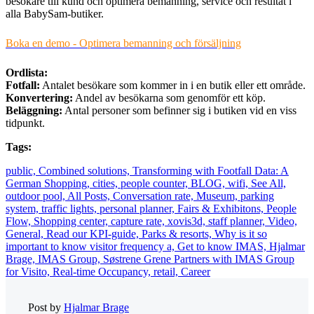
besökare till kund och optimera bemanning, service och resultat i
alla BabySam-butiker.
Boka en demo - Optimera bemanning och försäljning
Ordlista:
Fotfall:
Antalet besökare som kommer in i en butik eller ett område.
Konvertering:
Andel av besökarna som genomför ett köp.
Beläggning:
Antal personer som befinner sig i butiken vid en viss
tidpunkt.
Tags:
public,
Combined solutions,
Transforming with Footfall Data: A
German Shopping,
cities,
people counter,
BLOG,
wifi,
See All,
outdoor pool,
All Posts,
Conversation rate,
Museum,
parking
system,
traffic lights,
personal planner,
Fairs & Exhibitons,
People
Flow,
Shopping center,
capture rate,
xovis3d,
staff planner,
Video,
General,
Read our KPI-guide,
Parks & resorts,
Why is it so
important to know visitor frequency a,
Get to know IMAS,
Hjalmar
Brage,
IMAS Group,
Søstrene Grene Partners with IMAS Group
for Visito,
Real-time Occupancy,
retail,
Career
Post by
Hjalmar Brage