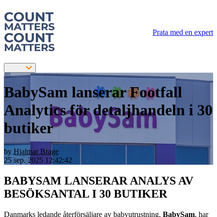
Prata med en expert
BabySam lanserar Footfall
Analytics för detaljhandeln i 30
butiker
by
Hjalmar Brage
25 sep. 2025 12:42:42
BABYSAM LANSERAR ANALYS AV
BESÖKSANTAL I 30 BUTIKER
Danmarks ledande återförsäljare av babyutrustning,
BabySam
, har