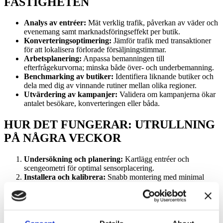
FASTIGHETEN
Analys av entréer:
Mät verklig trafik, påverkan av väder och
evenemang samt marknadsföringseffekt per butik.
Konverteringsoptimering:
Jämför trafik med transaktioner
för att lokalisera förlorade försäljningstimmar.
Arbetsplanering:
Anpassa bemanningen till
efterfrågekurvorna; minska både över- och underbemanning.
Benchmarking av butiker:
Identifiera liknande butiker och
dela med dig av vinnande rutiner mellan olika regioner.
Utvärdering av kampanjer:
Validera om kampanjerna ökar
antalet besökare, konverteringen eller båda.
HUR DET FUNGERAR: UTRULLNING
PÅ NÅGRA VECKOR
Undersökning och planering:
Kartlägg entréer och
scengeometri för optimal sensorplacering.
Installera och kalibrera:
Snabb montering med minimal
störning; kalibrering säkerställer noggrannhet vid dörrar och
breda gångar.
Instrumentpaneler och varningar:
Rollbaserade vyer för
butiker och huvudkontor; tröskelvarningar för ovanliga
mönster.