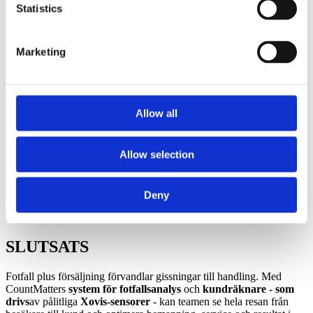
Statistics
HUR ÄR DET MED INTEGRITET OCH
EFTERLEVNAD?
Marketing
Plattformen är byggd med integritetshänsyn först. Sensorer ger
endast uträkningar; instrumentpaneler presenterar aggregerade
KPI:er. Installationen är utformad för att stödja GDPR och policyer i
butikerna.
Allow all
KAN VI BÖRJA MED EN PILOT?
Allow selection
Ja, det kan vi. Många återförsäljare börjar med 2-4 butiker som
representerar olika format och utökar sedan när teamet ser vinster i
konvertering och arbetsplanering.
Deny
Boka en demo - Förbättra konverteringen i butik
SLUTSATS
Fotfall plus försäljning förvandlar gissningar till handling. Med
CountMatters
system för
fotfallsanalys
och
kundräknare - som
drivs
av pålitliga
Xovis-sensorer
- kan teamen se hela resan från