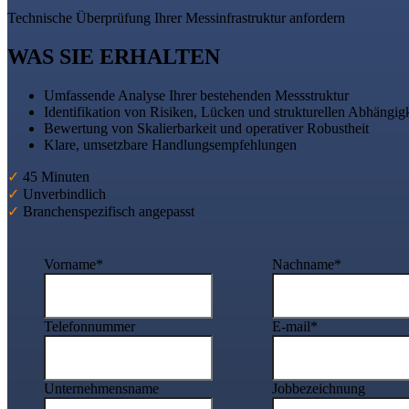
Technische Überprüfung Ihrer Messinfrastruktur anfordern
WAS SIE ERHALTEN
Umfassende Analyse Ihrer bestehenden Messstruktur
Identifikation von Risiken, Lücken und strukturellen Abhängig
Bewertung von Skalierbarkeit und operativer Robustheit
Klare, umsetzbare Handlungsempfehlungen
✓
45 Minuten
✓
Unverbindlich
✓
Branchenspezifisch angepasst
Vorname
*
Nachname
*
Telefonnummer
E-mail
*
Unternehmensname
Jobbezeichnung