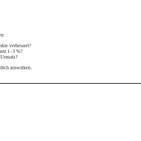
en:
nkte verbessert?
n um 1–3 %?
n Umsatz?
tlich auswirken.