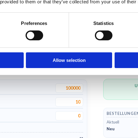
 provided to them or that they’ve collected from your use of their
Preferences
Statistics
ROI RECHNER
Conversion-Anstieg kann große Wirkung haben.
Allow selection
ERGEBNISSE P
U
BESTELLUNGE
Aktuell
Neu
--