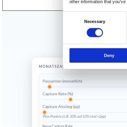
other information that you’ve
Consent
Necessary
Selection
Ein kleiner 
Deny
MONATSZAHLEN
Passanten (monatlich)
Capture Rate (%)
Capture Anstieg (pp)
Plus Punkte (z.B. 10% auf 12% sind +2pp)
Neue Capture Rate