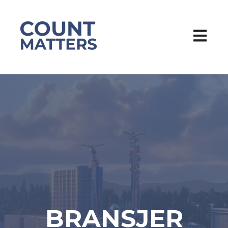
Åpne h
BRANSJER