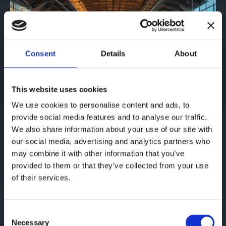
Consent
Details
About
This website uses cookies
We use cookies to personalise content and ads, to
FLYPLASSER
provide social media features and to analyse our traffic.
We also share information about your use of our site with
Overvåk passasjerflyten
our social media, advertising and analytics partners who
may combine it with other information that you’ve
Redusere flaskehalser ved
provided to them or that they’ve collected from your use
sikkerhetskontroller og ombordstigningsgater
of their services.
Forbedre reiseopplevelsen
C
Necessary
o