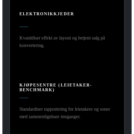
ELEKTRONIKKJEDER
Kvantifiser effekt av layout og betjent salg på
konvertering.
KJØPESENTRE (LEIETAKER-
BENCHMARK)
Standardiser rapportering for leietakere og soner
med sammenlignbare innganger.