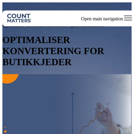
Open main navigation
Optimaliser driften, øk sikkerheten og øk bærekraften
OPTIMALISER
KONVERTERING FOR
BUTIKKJEDER