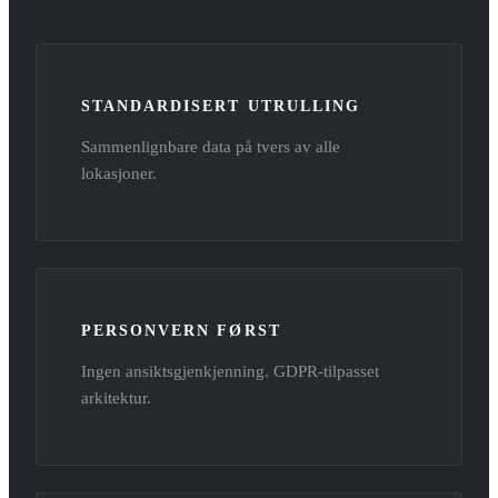
STANDARDISERT UTRULLING
Sammenlignbare data på tvers av alle
lokasjoner.
PERSONVERN FØRST
Ingen ansiktsgjenkjenning. GDPR-tilpasset
arkitektur.