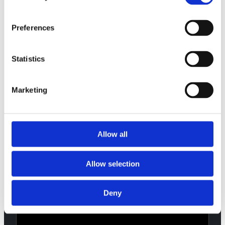
Preferences
Statistics
Marketing
BRO TIL BRANSJER
BRUKES I
Allow all
Konverteringsoptimalisering gjelder der ytelse måles
på tvers av butikker, formater og lokasjoner.
Allow selection
Deny