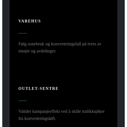
VAREHUS
Følg sonebruk og konverteringsfall på tvers av
etasjer og avdelinger.
OUTLET-SENTRE
Valider kampanjeeffekt ved å skille trafikkspiker
fra konverteringsløft.