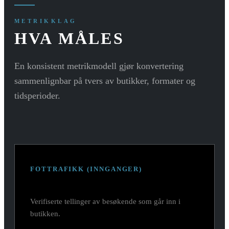
METRIKKLAG
HVA MÅLES
En konsistent metrikmodell gjør konvertering
sammenlignbar på tvers av butikker, formater og
tidsperioder.
FOTTRAFIKK (INNGANGER)
Verifiserte tellinger av besøkende som går inn i
butikken.