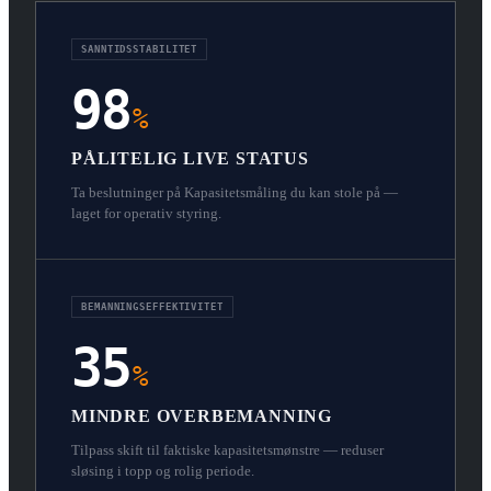
SANNTIDSSTABILITET
98
%
PÅLITELIG LIVE STATUS
Ta beslutninger på Kapasitetsmåling du kan stole på —
laget for operativ styring.
BEMANNINGSEFFEKTIVITET
35
%
MINDRE OVERBEMANNING
Tilpass skift til faktiske kapasitetsmønstre — reduser
sløsing i topp og rolig periode.