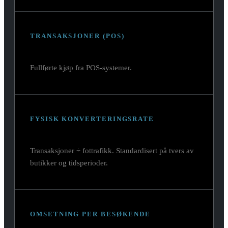
TRANSAKSJONER (POS)
Fullførte kjøp fra POS-systemer.
FYSISK KONVERTERINGSRATE
Transaksjoner ÷ fottrafikk. Standardisert på tvers av
butikker og tidsperioder.
OMSETNING PER BESØKENDE