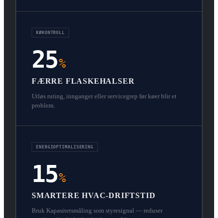
KØKONTROLL
25
%
FÆRRE FLASKEHALSER
Utløs ruting, innganger eller servicegrep før køer blir et
problem.
ENERGIOPTIMALISERING
15
%
SMARTERE HVAC-DRIFTSTID
Bruk Kapasitetsmåling som styresignal — reduser