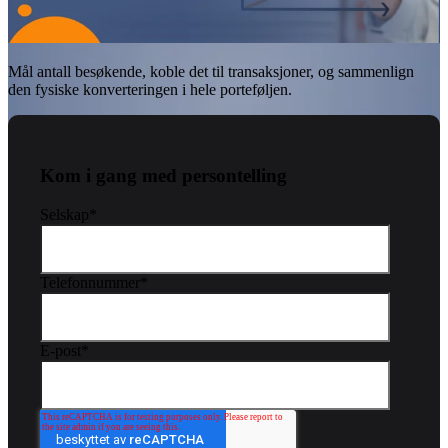
Mål antall besøkende, koble det til transaksjoner, og sammenlign
den fysiske konverteringen i hele porteføljen.
Kom i gang med persontelling
Selskap
*
Telefonnummer
*
E-post
*