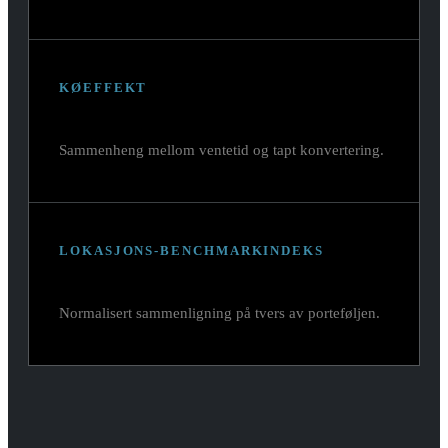
KØEFFEKT
Sammenheng mellom ventetid og tapt konvertering.
LOKASJONS-BENCHMARKINDEKS
Normalisert sammenligning på tvers av porteføljen.