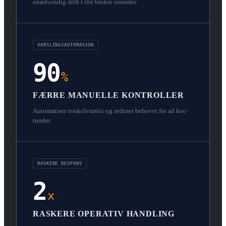
unødvendig drift i lite brukte områder.
VARSLINGSAUTOMASJON
90
%
FÆRRE MANUELLE KONTROLLER
Automatiser terskelvarsler og reduser behovet for ad hoc-
runder.
RASKERE RESPONS
2
x
RASKERE OPERATIV HANDLING