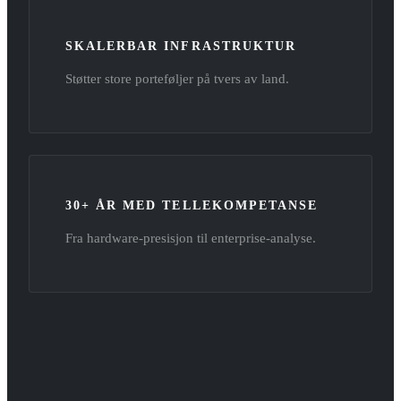
SKALERBAR INFRASTRUKTUR
Støtter store porteføljer på tvers av land.
30+ ÅR MED TELLEKOMPETANSE
Fra hardware-presisjon til enterprise-analyse.