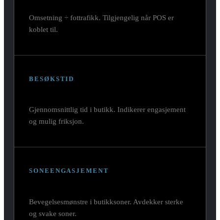
Omsetning ÷ fottrafikk. Tilgjengelig når POS er
koblet til.
BESØKSTID
Gjennomsnittlig tid i butikk. Indikerer engasjement
og mulig friksjon.
SONEENGASJEMENT
Bevegelsesmønstre i butikksoner. Avdekker sterke
og svake soner.