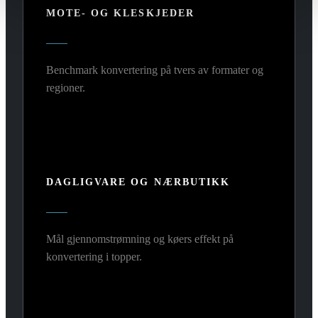
MOTE- OG KLESKJEDER
Benchmark konvertering på tvers av formater og
regioner.
DAGLIGVARE OG NÆRBUTIKK
Mål gjennomstrømning og køers effekt på
konvertering i topper.