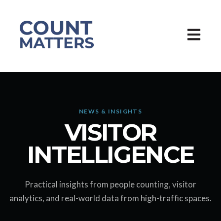
Hauptna
NEWS & INSIGHTS
VISITOR
INTELLIGENCE
Practical insights from people counting, visitor
analytics, and real-world data from high-traffic spaces.