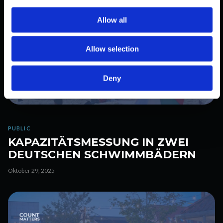
c
t
Allow all
i
o
Allow selection
n
Deny
PUBLIC
KAPAZITÄTSMESSUNG IN ZWEI
DEUTSCHEN SCHWIMMBÄDERN
Oktober 29, 2025