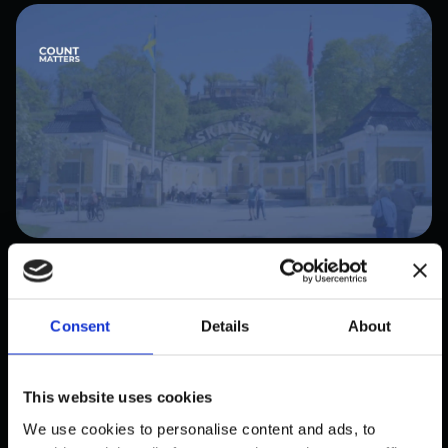
PUBLIC
SKANSENS BESUCHERFLUSS IN
Consent
Details
About
ECHTZEIT — EINE
KAPAZITÄTSMESSUNG LÖSUNG
Oktober 31, 2025
This website uses cookies
We use cookies to personalise content and ads, to