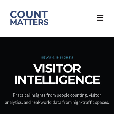
Hauptna
NEWS & INSIGHTS
VISITOR
INTELLIGENCE
Practical insights from people counting, visitor
analytics, and real-world data from high-traffic spaces.