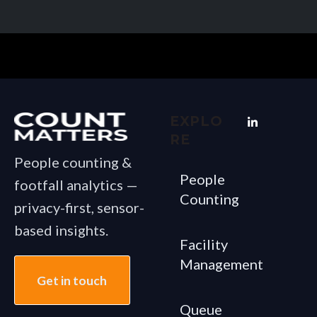
EXPLO
RE
People counting &
People
footfall analytics —
Counting
privacy-first, sensor-
based insights.
Facility
Management
Get in touch
Queue