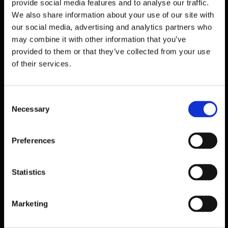
provide social media features and to analyse our traffic.
We also share information about your use of our site with
our social media, advertising and analytics partners who
may combine it with other information that you’ve
provided to them or that they’ve collected from your use
of their services.
C
Necessary
o
n
s
PUBLIC
Preferences
e
ICA FÜHRT ECHTZEIT-
n
KAPAZITÄTSMESSUNG EIN — 21
t
Statistics
FILIALEN LIVE
S
Oktober 30, 2025
e
Marketing
l
e